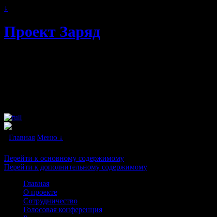
↓
Проект Заряд
Автономное энергоснабжение.
Свободная и альтернативная энергия
будущего. Бестопливные генераторы и
"вечные двигатели" в каждый дом!
Главная
Меню ↓
Перейти к основному содержимому
Перейти к дополнительному содержимому
Главная
О проекте
Сотрудничество
Голосовая конференция