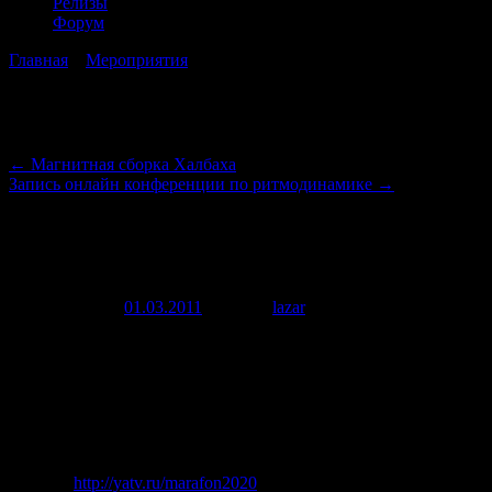
Релизы
Форум
Главная
→
Мероприятия
→
Презентация проекта: сотовая и
социальная сети
Навигация по записям
←
Магнитная сборка Халбаха
Запись онлайн конференции по ритмодинамике
→
Презентация проекта: сотовая и
социальная сети
Опубликовано
01.03.2011
автором
lazar
21 июня, 2012
Сегодня 1.03.11
в 19-00
в студии нашего телеканала
GlobalWave состоится презентация уникального проекта,
объединяющего в себе сотовую и социальную сети. В качестве
экспертов приглашены Васильев В.Г. и Кузнецов А.Е.
Ожидается визит в студию и «независимых» экспертов, что
станет настоящим сюрпризом для наших зрителей! Всех
желающих ждем на онлайн трансляции, которая будет вестись
с адреса
http://yatv.ru/marafon2020