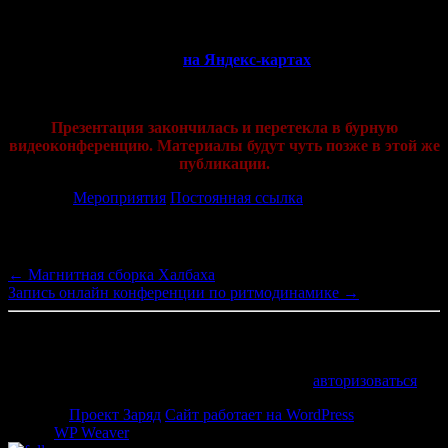
Ведущий:
Ярослав Старухин.
Адрес студии:
Арбат 27 (
на Яндекс-картах
)
Пароль для охраны:
Весна пришла!
Презентация закончилась и перетекла в бурную
видеоконференцию. Материалы будут чуть позже в этой же
публикации.
Рубрика:
Мероприятия
Постоянная ссылка
Навигация по записям
←
Магнитная сборка Халбаха
Запись онлайн конференции по ритмодинамике
→
Добавить комментарий
Для отправки комментария вам необходимо
авторизоваться
.
© 2026 -
Проект Заряд
Сайт работает на WordPress
Weaver II
Pro by
WP Weaver