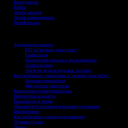
Регистрация
Войти
Лента записей
Лента комментариев
WordPress.org
Рубрики
Аудио/видео записи
(107)
БТГ и "вечные двигатели"
(12)
Гравитация
(2)
Интересные опыты и эксперименты
(13)
Поля и волны
(10)
Энергия воды и вода как топливо
(5)
Бестопливные генераторы и "вечные двигатели"
(132)
Ионные генераторы
(5)
Магнитные двигатели
(40)
Биотопливо и биогенераторы
(45)
Генераторы водорода
(27)
Гравитация и время
(7)
Двигатели Стирлинга и внешнего сгорания
(2)
Изобретения
(153)
Как запрещают свободную энергию
(7)
Лучшие статьи
(29)
Люди
(29)