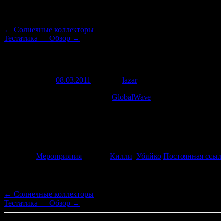
Навигация по записям
←
Солнечные коллекторы
Тестатика — Обзор
→
9.03.2011: Литосферная катастрофа 201
Опубликовано
08.03.2011
автором
lazar
21 июня, 2012
9 марта 2011 в 19:00
на канале
GlobalWave
состоится видеокон
Гость студии
: Убийко Евгений Евгеньевич
Ведущий
: Ярослав Старухин
Конференция прошла.
Рубрика:
Мероприятия
Метки:
Килли
,
Убийко
Постоянная ссы
Навигация по записям
←
Солнечные коллекторы
Тестатика — Обзор
→