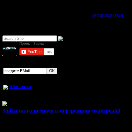
Добавить комментарий
Для отправки комментария вам необходимо
авторизоваться
.
Поиск по сайту
Найти:
Рекомендуем подписаться на нашу EMail рассылку свежих ново
RSS лента
Зайти на голосовую конференцию teamspeak3
Авторизация