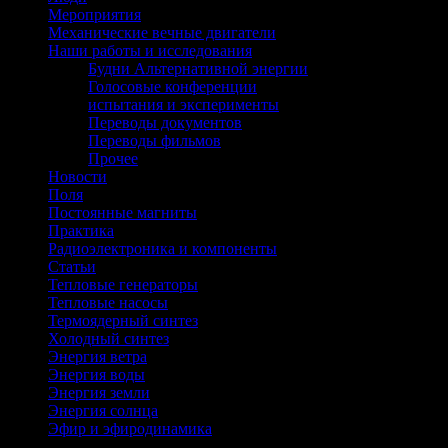
Мероприятия
(41)
Механические вечные двигатели
(2)
Наши работы и исследования
(85)
Будни Альтернативной энергии
(15)
Голосовые конференции
(1)
испытания и эксперименты
(8)
Переводы документов
(11)
Переводы фильмов
(20)
Прочее
(45)
Новости
(400)
Поля
(45)
Постоянные магниты
(34)
Практика
(71)
Радиоэлектроника и компоненты
(24)
Статьи
(222)
Тепловые генераторы
(17)
Тепловые насосы
(12)
Термоядерный синтез
(1)
Холодный синтез
(12)
Энергия ветра
(43)
Энергия воды
(50)
Энергия земли
(1)
Энергия солнца
(67)
Эфир и эфиродинамика
(10)