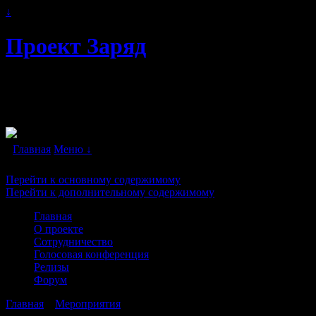
↓
Проект Заряд
Автономное энергоснабжение. Свободна
двигатели" в каждый дом!
Главная
Меню ↓
Перейти к основному содержимому
Перейти к дополнительному содержимому
Главная
О проекте
Сотрудничество
Голосовая конференция
Релизы
Форум
Главная
→
Мероприятия
→
9.03.2011: Литосферная катастрофа 2