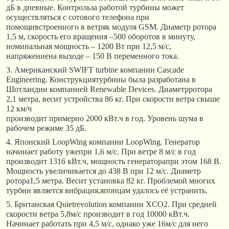
дБ в дневные. Контрольза работой турбины может
осуществляться с сотового телефона при
помощивстроенного в ветряк модуля GSM. Диаметр ротора
1,5 м, скорость его вращения –500 оборотов в минуту,
номинальная мощность – 1200 Вт при 12,5 м/с,
напряжениена выходе – 150 В переменного тока.
3. Американский SWIFT turbine компании Cascade
Engineering. Конструкциятурбины была разработана в
Шотландии компанией Renewable Devices. Диаметрротора
2,1 метра, весит устройства 86 кг. При скорости ветра свыше
12 км/ч
производит примерно 2000 кВт.ч в год. Уровень шума в
рабочем режиме 35 дБ.
4. Японский LoopWing компании LoopWing. Генератор
начинает работу ужепри 1,6 м/с. При ветре 8 м/с в год
производит 1316 кВт.ч, мощность генераторапри этом 168 В.
Мощность увеличивается до 438 В при 12 м/с. Диаметр
ротора1,5 метра. Весит установка 82 кг. Проблемой многих
турбин является вибрация,японцам удалось её устранить.
5. Британская Quietrevolution компании XCO2. При средней
скорости ветра 5,8м/с производит в год 10000 кВт.ч.
Начинает работать при 4,5 м/с, однако уже 16м/с для него