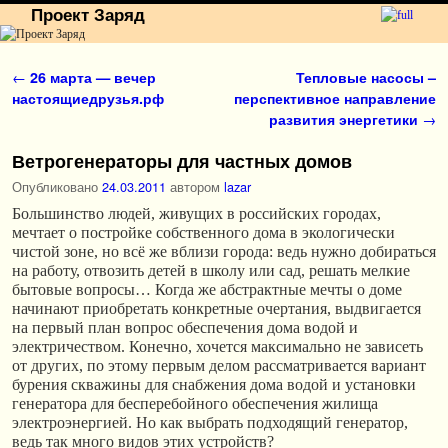
Проект Заряд
Перейти к основному содержимому
Перейти к дополнительному содержимому
Навигация по записям
←
26 марта — вечер
Тепловые насосы –
настоящиедрузья.рф
перспективное направление
развития энергетики
→
Ветрогенераторы для частных домов
Опубликовано
24.03.2011
автором
lazar
Большинство людей, живущих в российских городах,
мечтает о постройке собственного дома в экологически
чистой зоне, но всё же вблизи города: ведь нужно добираться
на работу, отвозить детей в школу или сад, решать мелкие
бытовые вопросы… Когда же абстрактные мечты о доме
начинают приобретать конкретные очертания, выдвигается
на первый план вопрос обеспечения дома водой и
электричеством. Конечно, хочется максимально не зависеть
от других, по этому первым делом рассматривается вариант
бурения скважины для снабжения дома водой и установки
генератора для бесперебойного обеспечения жилища
электроэнергией. Но как выбрать подходящий генератор,
ведь так много видов этих устройств?