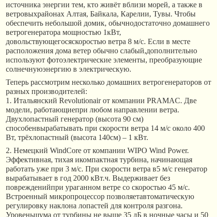
источника энергии тем, кто живёт вблизи морей, а также в
ветровыхрайонах Алтая, Байкала, Карелии, Тувы. Чтобы
обеспечить небольшой домик, обычнодостаточно домашнего
ветрогенератора мощностью 1кВт,
довольствующегосяскоростью ветра 8 м/с. Если в месте
расположения дома ветер обычно слабый,дополнительно
используют фотоэлектрические элементы, преобразующие
солнечнуюэнергию в электрическую.
Теперь рассмотрим несколько домашних ветрогенераторов от
разных производителей:
1. Итальянский Revolutionair от компании PRAMAC. Две
модели, работающиепри любом направлении ветра.
Двухлопастный генератор (высота 90 см)
способенвырабатывать при скорости ветра 14 м/с около 400
Вт, трёхлопастный (высота 140см) – 1 кВт.
2. Немецкий WindCore от компании WIPO Wind Power.
Эффективная, тихая икомпактная турбина, начинающая
работать уже при 3 м/с. При скорости ветра в5 м/с генератор
вырабатывает в год 2000 кВт.ч. Выдерживает без
поврежденийпри ураганном ветре со скоростью 45 м/с.
Встроенный микропроцессор позволяетавтоматическую
регулировку наклона лопастей для контроля разгона.
Уровеньшума от турбины не выше 35 дБ в ночные часы и 50