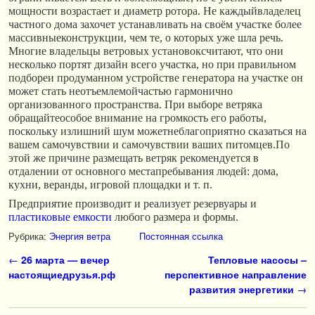
мощности возрастает и диаметр ротора. Не каждыйвладелец
частного дома захочет устанавливать на своём участке более
массивныеконструкции, чем те, о которых уже шла речь.
Многие владельцы ветровых установоксчитают, что они
несколько портят дизайн всего участка, но при правильном
подбореи продуманном устройстве генератора на участке он
может стать неотъемлемойчастью гармонично
организованного пространства. При выборе ветряка
обращайтеособое внимание на громкость его работы,
поскольку излишний шум можетнеблагоприятно сказаться на
вашем самочувствии и самочувствии ваших питомцев.По
этой же причине размещать ветряк рекомендуется в
отдалении от основного местапребывания людей: дома,
кухни, веранды, игровой площадки и т. п.
Предприятие производит и реализует резервуары и
пластиковые емкости
любого размера и формы.
Рубрика:
Энергия ветра
Постоянная ссылка
Навигация по записям
←
26 марта — вечер
Тепловые насосы –
настоящиедрузья.рф
перспективное направление
развития энергетики
→