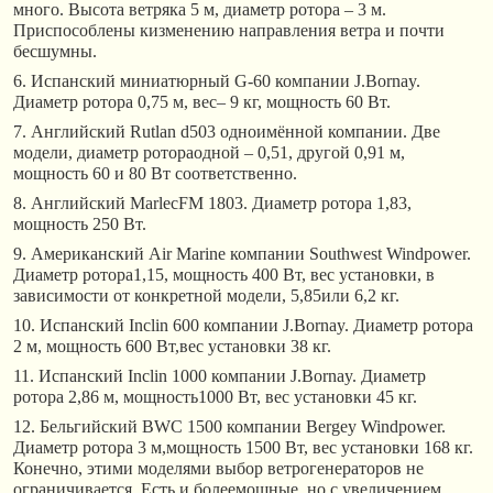
много. Высота ветряка 5 м, диаметр ротора – 3 м.
Приспособлены кизменению направления ветра и почти
бесшумны.
6. Испанский миниатюрный G-60 компании J.Bornay.
Диаметр ротора 0,75 м, вес– 9 кг, мощность 60 Вт.
7. Английский Rutlan d503 одноимённой компании. Две
модели, диаметр ротораодной – 0,51, другой 0,91 м,
мощность 60 и 80 Вт соответственно.
8. Английский MarlecFM 1803. Диаметр ротора 1,83,
мощность 250 Вт.
9. Американский Air Marine компании Southwest Windpower.
Диаметр ротора1,15, мощность 400 Вт, вес установки, в
зависимости от конкретной модели, 5,85или 6,2 кг.
10. Испанский Inclin 600 компании J.Bornay. Диаметр ротора
2 м, мощность 600 Вт,вес установки 38 кг.
11. Испанский Inclin 1000 компании J.Bornay. Диаметр
ротора 2,86 м, мощность1000 Вт, вес установки 45 кг.
12. Бельгийский BWC 1500 компании Bergey Windpower.
Диаметр ротора 3 м,мощность 1500 Вт, вес установки 168 кг.
Конечно, этими моделями выбор ветрогенераторов не
ограничивается. Есть и болеемощные, но с увеличением