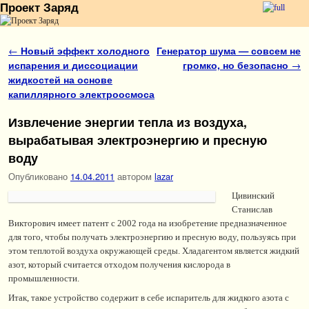
Проект Заряд
Перейти к основному содержимому
Перейти к дополнительному содержимому
Навигация по записям
←
Новый эффект холодного
Генератор шума — совсем не
испарения и диссоциации
громко, но безопасно
→
жидкостей на основе
капиллярного электроосмоса
Извлечение энергии тепла из воздуха,
вырабатывая электроэнергию и пресную
воду
Опубликовано
14.04.2011
автором
lazar
Цивинский
Станислав
Викторович имеет патент с 2002 года на изобретение предназначенное
для того, чтобы получать электроэнергию и пресную воду, пользуясь при
этом теплотой воздуха окружающей среды. Хладагентом является жидкий
азот, который считается отходом получения кислорода в
промышленности.
Итак, такое устройство содержит в себе испаритель для жидкого азота с