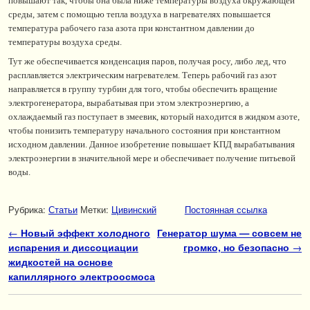
повышают так, чтобы она была ниже температуры воздуха окружающей
среды, затем с помощью тепла воздуха в нагревателях повышается
температура рабочего газа азота при константном давлении до
температуры воздуха среды.
Тут же обеспечивается конденсация паров, получая росу, либо лед, что
расплавляется электрическим нагревателем. Теперь рабочий газ азот
направляется в группу турбин для того, чтобы обеспечить вращение
электрогенератора, вырабатывая при этом электроэнергию, а
охлаждаемый газ поступает в змеевик, который находится в жидком азоте,
чтобы понизить температуру начального состояния при константном
исходном давлении. Данное изобретение повышает КПД вырабатывания
электроэнергии в значительной мере и обеспечивает получение питьевой
воды.
Рубрика:
Статьи
Метки:
Цивинский
Постоянная ссылка
Навигация по записям
←
Новый эффект холодного
Генератор шума — совсем не
испарения и диссоциации
громко, но безопасно
→
жидкостей на основе
капиллярного электроосмоса