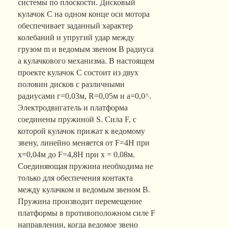
системы по плоскости. Дисковый
кулачок C на одном конце оси мотора
обеспечивает заданный характер
колебаний и упругий удар между
грузом m и ведомым звеном B радиуса
a кулачкового механизма. В настоящем
проекте кулачок C состоит из двух
половин дисков с различными
радиусами г=0,03м, R=0,05м и a=0,0^.
Электродвигатель и платформа
соединены пружиной S. Сила F, с
которой кулачок прижат к ведомому
звену, линейно меняется от F=4H при
х=0,04м до F=4,8H при х = 0,08м.
Соединяющая пружина необходима не
только для обеспечения контакта
между кулачком и ведомым звеном B.
Пружина производит перемещение
платформы в противоположном силе F
направлении, когда ведомое звено