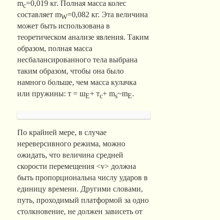
m
=0,019 кг. Полная масса колес
c
составляет m
=0,082 кг. Эта величина
W
может быть использована в
теоретическом анализе явления. Таким
образом, полная масса
несбалансированного тела выбрана
таким образом, чтобы она было
намного больше, чем масса кулачка
или пружины: т = ш
+ т
+ m
~m
.
Е
с
s
E
По крайней мере, в случае
нереверсивного режима, можно
ожидать, что величина средней
скорости перемещения <v> должна
быть пропорциональна числу ударов в
единицу времени. Другими словами,
путь, проходимый платформой за одно
столкновение, не должен зависеть от