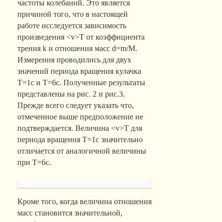
частоты колебаний. Это является
причиной того, что в настоящей
работе исследуется зависимость
произведения <v>T от коэффициента
трения k и отношения масс d=m/M.
Измерения проводились для двух
значений периода вращения кулачка
Т=1с и Т=6с. Полученные результаты
представлены на рис. 2 и рис.3.
Прежде всего следует указать что,
отмеченное выше предположение не
подтверждается. Величина <v>T для
периода вращения Т=1с значительно
отличается от аналогичной величины
при Т=6с.
Кроме того, когда величина отношения
масс становится значительной,