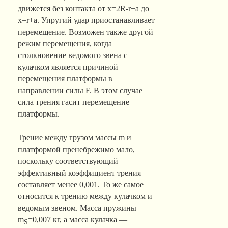
движется без контакта от x=2R-r+a до
x=r+a. Упругий удар приостанавливает
перемещение. Возможен также другой
режим перемещения, когда
столкновение ведомого звена с
кулачком является причиной
перемещения платформы в
направлении силы F. В этом случае
сила трения гасит перемещение
платформы.
Трение между грузом массы m и
платформой пренебрежимо мало,
поскольку соответствующий
эффективный коэффициент трения
составляет менее 0,001. То же самое
относится к трению между кулачком и
ведомым звеном. Масса пружины
m
=0,007 кг, а масса кулачка —
S