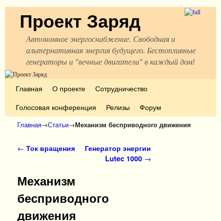
Проект Заряд
Автономное энергоснабжение. Свободная и
альтернативная энергия будущего. Бестопливные
генераторы и "вечные двигатели" в каждый дом!
Перейти к основному содержимому
Перейти к дополнительному содержимому
Главная
О проекте
Сотрудничество
Голосовая конференция
Релизы
Форум
Главная
→
Статьи
→
Механизм бесприводного движения
Навигация по записям
←
Ток вращения
Генератор энергии
Lutec 1000
→
Механизм
бесприводного
движения