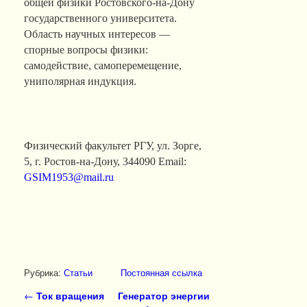
общей физики Ростовского-на-Дону
государственного университета.
Область научных интересов —
спорные вопросы физики:
самодействие, самоперемещение,
униполярная индукция.
Физический факультет РГУ, ул. Зорге,
5, г. Ростов-на-Дону, 344090 Email:
GSIM1953@mail.ru
Рубрика:
Статьи
Постоянная ссылка
Навигация по записям
←
Ток вращения
Генератор энергии