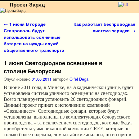
Проект Заряд
Перейти к основному содержимому
Перейти к дополнительному содержимому
Навигация по записям
←
1 июня В городе
Как работает беспроводная
Ставрополь будут
система зарядки
→
использовать солнечные
батареи на нужды служб
общественного транспорта
1 июня Светодиодное освещение в
столице Белоруссии
Опубликовано
01.06.2011
автором
Olfel Dega
В июне 2011 года, в Минске, на Академической улице, будет
установлена система уличного освещения на светодиодах.
Всего планируется установить 26 светодиодных фонарей.
Данный проект принят к исполнению компанией
«Связьинвест». Светодиодные фонари, которые будут
установлены, выполнены из комплектующих белорусского
производства – за исключением светодиодов, которые будут
приобретены у американской компании СREE, которые не
только более надёжны, чем китайские аналоги, но и горят в