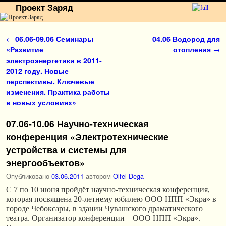
Проект Заряд
Перейти к основному содержимому
Перейти к дополнительному содержимому
Навигация по записям
←
06.06-09.06 Семинары
04.06 Водород для
«Развитие
отопления
→
электроэнергетики в 2011-
2012 году. Новые
перспективы. Ключевые
изменения. Практика работы
в новых условиях»
07.06-10.06 Научно-техническая
конференция «Электротехнические
устройства и системы для
энергообъектов»
Опубликовано
03.06.2011
автором
Olfel Dega
С 7 по 10 июня пройдёт научно-техническая конференция,
которая посвящена 20-летнему юбилею ООО НПП «Экра» в
городе Чебоксары, в здании Чувашского драматического
театра. Организатор конференции – ООО НПП «Экра».