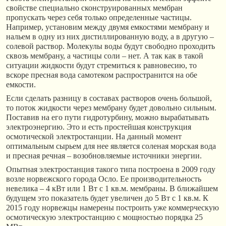
свойстве специально сконструированных мембран
пропускать через себя только определенные частицы.
Например, установим между двумя емкостями мембрану и
нальем в одну из них дистиллированную воду, а в другую –
солевой раствор. Молекулы воды будут свободно проходить
сквозь мембрану, а частицы соли – нет. А так как в такой
ситуации жидкости будут стремиться к равновесию, то
вскоре пресная вода самотеком распространится на обе
емкости.
Если сделать разницу в составах растворов очень большой,
то поток жидкости через мембрану будет довольно сильным.
Поставив на его пути гидротурбину, можно вырабатывать
электроэнергию. Это и есть простейшая конструкция
осмотической электростанции. На данный момент
оптимальным сырьем для нее является соленая морская вода
и пресная речная – возобновляемые источники энергии.
Опытная электростанция такого типа построена в 2009 году
возле норвежского города Осло. Ее производительность
невелика – 4 кВт или 1 Вт с 1 кв.м. мембраны. В ближайшем
будущем это показатель будет увеличен до 5 Вт с 1 кв.м. К
2015 году норвежцы намерены построить уже коммерческую
осмотическую электростанцию с мощностью порядка 25