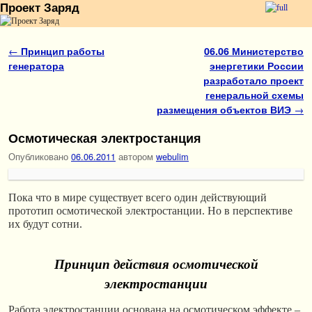
Проект Заряд
Перейти к основному содержимому
Перейти к дополнительному содержимому
Навигация по записям
←
Принцип работы
06.06 Министерство
генератора
энергетики России
разработало проект
генеральной схемы
размещения объектов ВИЭ
→
Осмотическая электростанция
Опубликовано
06.06.2011
автором
webulim
Пока что в мире существует всего один действующий
прототип осмотической электростанции. Но в перспективе
их будут сотни.
Принцип действия осмотической
электростанции
Работа электростанции основана на осмотическом эффекте –