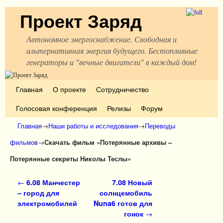
Проект Заряд
Автономное энергоснабжение. Свободная и
альтернативная энергия будущего. Бестопливные
генераторы и "вечные двигатели" в каждый дом!
Перейти к основному содержимому
Перейти к дополнительному содержимому
Главная
О проекте
Сотрудничество
Голосовая конференция
Релизы
Форум
Главная
→
Наши работы и исследования
→
Переводы
фильмов
→
Скачать фильм «Потерянные архивы –
Потерянные секреты Николы Теслы»
Навигация по записям
←
6.08 Манчестер
7.08 Новый
– город для
солнцемобиль
электромобилей
Nuna6 готов для
гонок
→