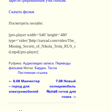
зарегистрированным участникам:
Скачать фильм
.
Посмотреть онлайн:
[pro-player width=’640′ height=’480′
type=’video’]http://zaryad.com/video/The_
Missing_Secrets_of_Nikola_Tesla_RUS_s
d.mp4[/pro-player]
Рубрика:
Аудио/видео записи
,
Переводы
фильмов
Метки:
Бирден
,
Тесла
Постоянная ссылка
Навигация по записям
←
6.08 Манчестер
7.08 Новый
– город для
солнцемобиль
электромобилей
Nuna6 готов для
гонок
→