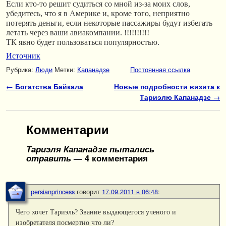
Если кто-то решит судиться со мной из-за моих слов,
убедитесь, что я в Америке и, кроме того, неприятно
потерять деньги, если некоторые пассажиры будут избегать
летать через ваши авиакомпании. !!!!!!!!!!
ТК явно будет пользоваться популярностью.
Источник
Рубрика:
Люди
Метки:
Капанадзе
Постоянная ссылка
Навигация по записям
←
Богатства Байкала
Новые подробности визита к
Тариэлю Капанадзе
→
Комментарии
Тариэля Капанадзе пытались
отравить
— 4 комментария
persianprincess
говорит
17.09.2011 в 06:48
:
Чего хочет Тариэль? Звание выдающегося ученого и
изобретателя посмертно что ли?