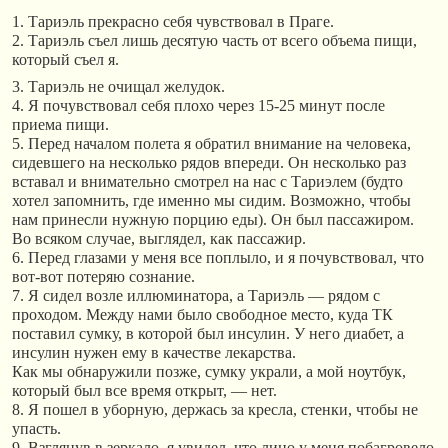
1. Тариэль прекрасно себя чувствовал в Праге.
2. Тариэль съел лишь десятую часть от всего объема пищи,
который съел я.
3. Тариэль не очищал желудок.
4. Я почувствовал себя плохо через 15-25 минут после
приема пищи.
5. Перед началом полета я обратил внимание на человека,
сидевшего на несколько рядов впереди. Он несколько раз
вставал и внимательно смотрел на нас с Тариэлем (будто
хотел запомнить, где именно мы сидим. Возможно, чтобы
нам принесли нужную порцию еды). Он был пассажиром.
Во всяком случае, выглядел, как пассажир.
6. Перед глазами у меня все поплыло, и я почувствовал, что
вот-вот потеряю сознание.
7. Я сидел возле иллюминатора, а Тариэль — рядом с
проходом. Между нами было свободное место, куда ТК
поставил сумку, в которой был инсулин. У него диабет, а
инсулин нужен ему в качестве лекарства.
Как мы обнаружили позже, сумку украли, а мой ноутбук,
который был все время открыт, — нет.
8. Я пошел в уборную, держась за кресла, стенки, чтобы не
упасть.
9. Взглянув в зеркало, я увидел, что лицо у меня побагровело