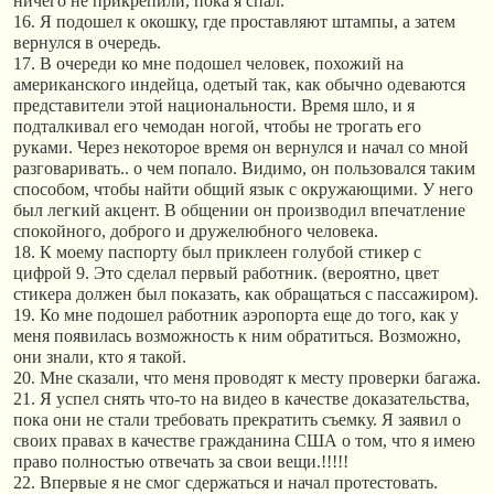
ничего не прикрепили, пока я спал.
16. Я подошел к окошку, где проставляют штампы, а затем
вернулся в очередь.
17. В очереди ко мне подошел человек, похожий на
американского индейца, одетый так, как обычно одеваются
представители этой национальности. Время шло, и я
подталкивал его чемодан ногой, чтобы не трогать его
руками. Через некоторое время он вернулся и начал со мной
разговаривать.. о чем попало. Видимо, он пользовался таким
способом, чтобы найти общий язык с окружающими. У него
был легкий акцент. В общении он производил впечатление
спокойного, доброго и дружелюбного человека.
18. К моему паспорту был приклеен голубой стикер с
цифрой 9. Это сделал первый работник. (вероятно, цвет
стикера должен был показать, как обращаться с пассажиром).
19. Ко мне подошел работник аэропорта еще до того, как у
меня появилась возможность к ним обратиться. Возможно,
они знали, кто я такой.
20. Мне сказали, что меня проводят к месту проверки багажа.
21. Я успел снять что-то на видео в качестве доказательства,
пока они не стали требовать прекратить съемку. Я заявил о
своих правах в качестве гражданина США о том, что я имею
право полностью отвечать за свои вещи.!!!!!
22. Впервые я не смог сдержаться и начал протестовать.