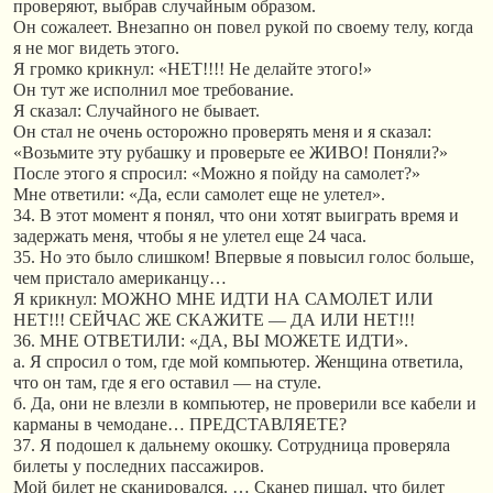
проверяют, выбрав случайным образом.
Он сожалеет. Внезапно он повел рукой по своему телу, когда
я не мог видеть этого.
Я громко крикнул: «НЕТ!!!! Не делайте этого!»
Он тут же исполнил мое требование.
Я сказал: Случайного не бывает.
Он стал не очень осторожно проверять меня и я сказал:
«Возьмите эту рубашку и проверьте ее ЖИВО! Поняли?»
После этого я спросил: «Можно я пойду на самолет?»
Мне ответили: «Да, если самолет еще не улетел».
34. В этот момент я понял, что они хотят выиграть время и
задержать меня, чтобы я не улетел еще 24 часа.
35. Но это было слишком! Впервые я повысил голос больше,
чем пристало американцу…
Я крикнул: МОЖНО МНЕ ИДТИ НА САМОЛЕТ ИЛИ
НЕТ!!! СЕЙЧАС ЖЕ СКАЖИТЕ — ДА ИЛИ НЕТ!!!
36. МНЕ ОТВЕТИЛИ: «ДА, ВЫ МОЖЕТЕ ИДТИ».
а. Я спросил о том, где мой компьютер. Женщина ответила,
что он там, где я его оставил — на стуле.
б. Да, они не влезли в компьютер, не проверили все кабели и
карманы в чемодане… ПРЕДСТАВЛЯЕТЕ?
37. Я подошел к дальнему окошку. Сотрудница проверяла
билеты у последних пассажиров.
Мой билет не сканировался. … Сканер пищал, что билет