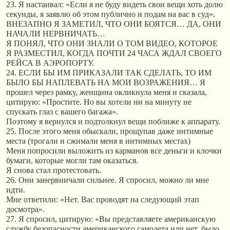
23. Я настаивал: «Если я не буду видеть свои вещи хоть долю
секунды, я заявлю об этом публично и подам на вас в суд».
ВНЕЗАПНО Я ЗАМЕТИЛ, ЧТО ОНИ БОЯТСЯ… ДА, ОНИ
НАЧАЛИ НЕРВНИЧАТЬ…
Я ПОНЯЛ, ЧТО ОНИ ЗНАЛИ О ТОМ ВИДЕО, КОТОРОЕ
Я РАЗМЕСТИЛ, КОГДА ПОЧТИ 24 ЧАСА ЖДАЛ СВОЕГО
РЕЙСА В АЭРОПОРТУ.
24. ЕСЛИ БЫ ИМ ПРИКАЗАЛИ ТАК СДЕЛАТЬ, ТО ИМ
БЫЛО БЫ НАПЛЕВАТЬ НА МОИ ВОЗРАЖЕНИЯ… Я
прошел через рамку, женщина окликнула меня и сказала,
цитирую: «Простите. Но вы хотели ни на минуту не
спускать глаз с вашего багажа».
Поэтому я вернулся и подтолкнул вещи поближе к аппарату.
25. После этого меня обыскали, прощупав даже интимные
места (трогали и сжимали меня в интимных местах)
Меня попросили выложить из карманов все деньги и клочки
бумаги, которые могли там оказаться.
Я снова стал протестовать.
26. Они занервничали сильнее. Я спросил, можно ли мне
идти.
Мне ответили: «Нет. Вас проводят на следующий этап
досмотра».
27. Я спросил, цитирую: «Вы представляете американскую
службу безопасности американского самолета или нет, было