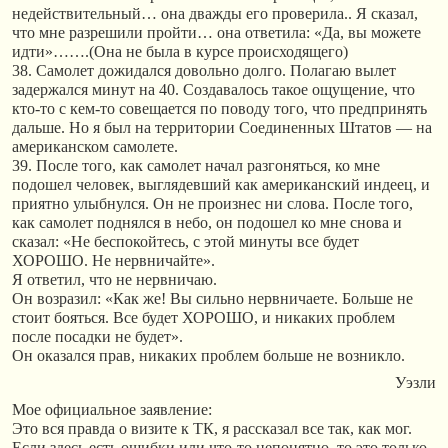
недействительный… она дважды его проверила.. Я сказал,
что мне разрешили пройти… она ответила: «Да, вы можете
идти»…….(Она не была в курсе происходящего)
38. Самолет дожидался довольно долго. Полагаю вылет
задержался минут на 40. Создавалось такое ощущение, что
кто-то с кем-то совещается по поводу того, что предпринять
дальше. Но я был на территории Соединенных Штатов — на
американском самолете.
39. После того, как самолет начал разгоняться, ко мне
подошел человек, выглядевший как американский индеец, и
приятно улыбнулся. Он не произнес ни слова. После того,
как самолет поднялся в небо, он подошел ко мне снова и
сказал: «Не беспокойтесь, с этой минуты все будет
ХОРОШО. Не нервничайте».
Я ответил, что не нервничаю.
Он возразил: «Как же! Вы сильно нервничаете. Больше не
стоит бояться. Все будет ХОРОШО, и никаких проблем
после посадки не будет».
Он оказался прав, никаких проблем больше не возникло.
Уэзли
Мое официальное заявление:
Это вся правда о визите к ТК, я рассказал все так, как мог.
Если здесь есть ошибки или что-то непонятно, то это только