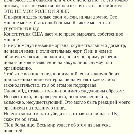
потому, что я не умею хорошо изъясняться на английском —
ЭТО НЕ МОЙ РОДНОЙ ЯЗЫК.
Я выразил здесь только свои мысли, ничьи другие. Это
мнение может быть ошибочным. Я также мог что-то
упустить из виду.
Конституция США дает мне право выражать собственное
мнение.
Я не упомянул название органа, осуществлявшего досмотр,
не назвал имен и отличительных черт. Я ни в чем не
обвиняю чешские авиалинии, пока я не приму решение
подать исковое заявление на какую либо службу или
организацию.
Чтобы не возникло недопониманий: если какие-либо из
приложенных видеоматериалов нарушают какое-либо
законодательство, то я об этом не подозревал.
Слово «Яд, отрава» нужно понимать следующим образом:
Неизвестный, непроверенный, неопределенный и,
возможно, несуществующий. Это могло быть реакцией моего
организма на поданную пищу.
Но если можно как-то убедиться, отравили ли нас с ТК,
скажите об этом.
ТК в больнице. Весь мир узнает об этом из выпуска
новостей.