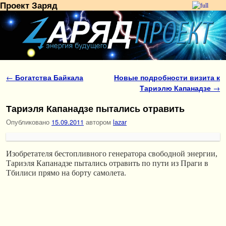
Проект Заряд
Перейти к основному содержимому
Перейти к дополнительному содержимому
Навигация по записям
←
Богатства Байкала
Новые подробности визита к
Тариэлю Капанадзе
→
Тариэля Капанадзе пытались отравить
Опубликовано
15.09.2011
автором
lazar
Изобретателя бестопливного генератора свободной энергии,
Тариэля Капанадзе пытались отравить по пути из Праги в
Тбилиси прямо на борту самолета.