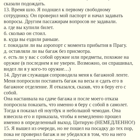
сказали подождать.
13. Время шло. Я подошел к первому свободному
сотруднику. Он проверил мой паспорт и начал задавать
вопросы. Другим пассажирам вопросов не задавали.
а. где вы купили билет.
б. сколько он стоил.
в. куда вы ездили раньше.
г. покидали ли вы аэропорт с момента прибытия в Прагу.
д. оставляли ли вы багаж без присмотра.
е. есть ли у вас с собой оружие или предметы, похожие на
оружие (в последнем я не уверен. Возможно, он спрашивал,
видел ли я у кого-то оружие…)
14. Другая служащая сопроводила меня к багажной ленте.
Меня попросили поставить багаж на весы и сдать его в
багажное отделение. Я отказался, сказав, что я беру его с
собой.
Она настаивала на сдаче багажа и после моего отказа
попросила показать, что именно я беру с собой в самолет.
Тогда я показал ей ноутбук и небольшой чемодан. Она
взвесила его и приказала, чтобы я немедленно прошел
именно в определенный выход. Цитирую (НЕМЕДЛЕННО!)
15. Я вышел из очереди, но не пошел на посадку до тех пор,
пока не проверил багаж и не убедился в том, что на него