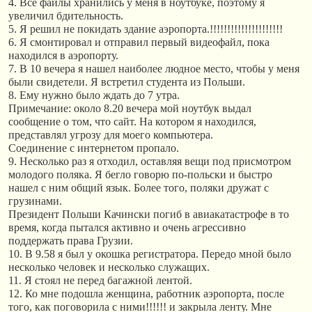
4. Все файлы хранились у меня в ноутбуке, поэтому я
увеличил бдительность.
5. Я решил не покидать здание аэропорта.!!!!!!!!!!!!!!!!!!!!!
6. Я смонтировал и отправил первый видеофайл, пока
находился в аэропорту.
7. В 10 вечера я нашел наиболее людное место, чтобы у меня
были свидетели. Я встретил студента из Польши.
8. Ему нужно было ждать до 7 утра.
Примечание: около 8.20 вечера мой ноутбук выдал
сообщение о том, что сайт. На котором я находился,
представлял угрозу для моего компьютера.
Соединение с интернетом пропало.
9. Несколько раз я отходил, оставляя вещи под присмотром
молодого поляка. Я бегло говорю по-польски и быстро
нашел с ним общий язык. Более того, поляки дружат с
грузинами.
Президент Польши Качински погиб в авиакатастрофе в то
время, когда пытался активно и очень агрессивно
поддержать права Грузии.
10. В 9.58 я был у окошка регистратора. Передо мной было
несколько человек и несколько служащих.
11. Я стоял не перед багажной лентой.
12. Ко мне подошла женщина, работник аэропорта, после
того, как поговорила с ними!!!!!! и закрыла ленту. Мне