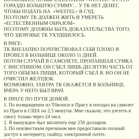
ГОРАЗДО БОЛЬШУЮ СУММУ… У ТК НЕТ ДЕНЕГ,
ЧТОБЫ ПОДАТЬ НА «WESTEL» В СУД.
ПОЭТОМУ ТК ДОЛЖЕН ЖИТЬ И УМЕРЕТЬ
«ЕСТЕСТВЕННЫМ ОБРАЗОМ»
ПОЭТОМУ ДОЛЖНЫ БЫТЬ ДОКАЗАТЕЛЬСТВА ТОГО,
ЧТО ЗДОРОВЬЕ ТК УХУДШИЛОСЬ.
В РИГЕ:
ТК ВНЕЗАПНО ПОЧУВСТВОВАЛ СЕБЯ ПЛОХО И
ПРОВЕЛ В БОЛЬНИЦЕ ОКОЛО 11 ДНЕЙ.
ПОТОМ СЛУЧАЙ В САМОЛЕТЕ, ПРОПАВШАЯ СУМКА
С ИНСУЛИНОМ. ОН СЪЕЛ ЛИШЬ ДЕСЯТУЮ ЧАСТЬ ОТ
ТОГО ОБЪЕМА ПИЩИ, КОТОРЫЙ СЪЕЛ Я. НО ОН НЕ
ОЧИСТИЛ ЖЕЛУДОК.
ВОЗМОЖНО, ЗАВТРА ТК ОКАЖЕТСЯ В БОЛЬНИЦЕ.
ВЧЕРА У НЕГО БЫЛ ВРАЧ.
В ПРАГЕ ПО ПУТИ ДОМОЙ.
1. По возвращении из Тбилиси в Прагу я опоздал на самолет
из Праги в США на 2,5 минуты. Мне сказали, что улететь я
смогу только через 24 часа.
2. Я вынужден был заплатить еще 250 долларов.
3. По неизвестным причинам мне предоставили полный
доступ к интернету, скайпу, электронной почте.