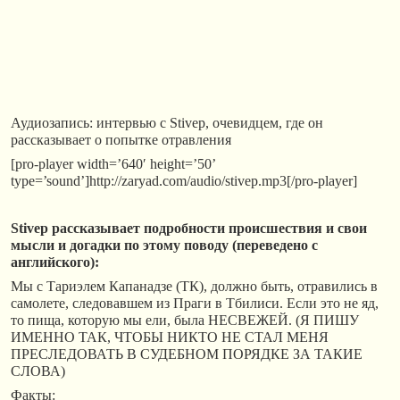
Аудиозапись: интервью с Stivep, очевидцем, где он
рассказывает о попытке отравления
[pro-player width=’640′ height=’50’
type=’sound’]http://zaryad.com/audio/stivep.mp3[/pro-player]
Stivep рассказывает подробности происшествия и свои
мысли и догадки по этому поводу (переведено с
английского):
Мы с Тариэлем Капанадзе (ТК), должно быть, отравились в
самолете, следовавшем из Праги в Тбилиси. Если это не яд,
то пища, которую мы ели, была НЕСВЕЖЕЙ. (Я ПИШУ
ИМЕННО ТАК, ЧТОБЫ НИКТО НЕ СТАЛ МЕНЯ
ПРЕСЛЕДОВАТЬ В СУДЕБНОМ ПОРЯДКЕ ЗА ТАКИЕ
СЛОВА)
Факты: