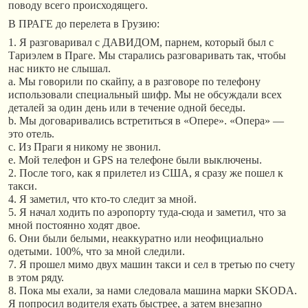
поводу всего происходящего.
В ПРАГЕ до перелета в Грузию:
1. Я разговаривал с ДАВИДОМ, парнем, который был с
Тариэлем в Праге. Мы старались разговаривать так, чтобы
нас никто не слышал.
a. Мы говорили по скайпу, а в разговоре по телефону
использовали специальный шифр. Мы не обсуждали всех
деталей за один день или в течение одной беседы.
b. Мы договаривались встретиться в «Опере». «Опера» —
это отель.
c. Из Праги я никому не звонил.
e. Мой телефон и GPS на телефоне были выключены.
2. После того, как я прилетел из США, я сразу же пошел к
такси.
4. Я заметил, что кто-то следит за мной.
5. Я начал ходить по аэропорту туда-сюда и заметил, что за
мной постоянно ходят двое.
6. Они были белыми, неаккуратно или неофициально
одетыми. 100%, что за мной следили.
7. Я прошел мимо двух машин такси и сел в третью по счету
в этом ряду.
8. Пока мы ехали, за нами следовала машина марки SKODA.
Я попросил водителя ехать быстрее, а затем внезапно