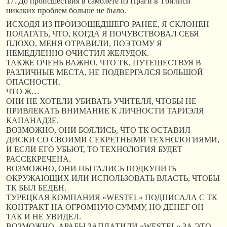
17. До происшествия в самолете из Праги в Тбилиси
никаких проблем больше не было.
ИСХОДЯ ИЗ ПРОИЗОШЕДШЕГО РАНЕЕ, Я СКЛОНЕН
ПОЛАГАТЬ, ЧТО, КОГДА Я ПОЧУВСТВОВАЛ СЕБЯ
ПЛОХО, МЕНЯ ОТРАВИЛИ, ПОЭТОМУ Я
НЕМЕДЛЕННО ОЧИСТИЛ ЖЕЛУДОК.
ТАКЖЕ ОЧЕНЬ ВАЖНО, ЧТО ТК, ПУТЕШЕСТВУЯ В
РАЗЛИЧНЫЕ МЕСТА, НЕ ПОДВЕРГАЛСЯ БОЛЬШОЙ
ОПАСНОСТИ.
ЧТО Ж…
ОНИ НЕ ХОТЕЛИ УБИВАТЬ УЧИТЕЛЯ, ЧТОБЫ НЕ
ПРИВЛЕКАТЬ ВНИМАНИЕ К ЛИЧНОСТИ ТАРИЭЛЯ
КАПАНАДЗЕ.
ВОЗМОЖНО, ОНИ БОЯЛИСЬ, ЧТО ТК ОСТАВИЛ
ДИСКИ СО СВОИМИ СЕКРЕТНЫМИ ТЕХНОЛОГИЯМИ,
И ЕСЛИ ЕГО УБЬЮТ, ТО ТЕХНОЛОГИЯ БУДЕТ
РАССЕКРЕЧЕНА.
ВОЗМОЖНО, ОНИ ПЫТАЛИСЬ ПОДКУПИТЬ
ОКРУЖАЮЩИХ ИЛИ ИСПОЛЬЗОВАТЬ ВЛАСТЬ, ЧТОБЫ
ТК БЫЛ БЕДЕН.
ТУРЕЦКАЯ КОМПАНИЯ «WESTEL» ПОДПИСАЛА С ТК
КОНТРАКТ НА ОГРОМНУЮ СУММУ, НО ДЕНЕГ ОН
ТАК И НЕ УВИДЕЛ.
ВОЗМОЖНО, АРАБЫ ЗАПЛАТИЛИ «WESTEL» ЗА ЭТО