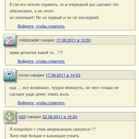
Если его хотели отравить, то в очередной раз сделают это
обязательно, а он этого
не понимает! Не он первый и не он последний.
Войдите, чтобы ответить
mildotcadet
говорит
17.09.2011 в 13:50
:
прям детектив какой то…!?!
Войдите, чтобы ответить
immo
говорит
17.09.2011 в 14:53
:
нда…, все возможно. трудно вникнуть, но чего только не
сделают ради денег. очень жаль.
Войдите, чтобы ответить
tr23
говорит
22.09.2011 в 15:20
:
Я попробую с єтим американцем связаться !!!
Хочу ещё больше о капанадзе узнать