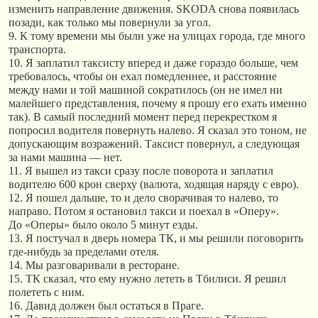
изменить направление движения. SKODA снова появилась
позади, как только мы повернули за угол.
9. К тому времени мы были уже на улицах города, где много
транспорта.
10. Я заплатил таксисту вперед и даже гораздо больше, чем
требовалось, чтобы он ехал помедленнее, и расстояние
между нами и той машиной сократилось (он не имел ни
малейшего представления, почему я прошу его ехать именно
так). В самый последний момент перед перекрестком я
попросил водителя повернуть налево. Я сказал это тоном, не
допускающим возражений. Таксист повернул, а следующая
за нами машина — нет.
11. Я вышел из такси сразу после поворота и заплатил
водителю 600 крон сверху (валюта, ходящая наряду с евро).
12. Я пошел дальше, то и дело сворачивая то налево, то
направо. Потом я остановил такси и поехал в «Оперу».
До «Оперы» было около 5 минут езды.
13. Я постучал в дверь номера ТК, и мы решили поговорить
где-нибудь за пределами отеля.
14. Мы разговаривали в ресторане.
15. ТК сказал, что ему нужно лететь в Тбилиси. Я решил
полететь с ним.
16. Давид должен был остаться в Праге.