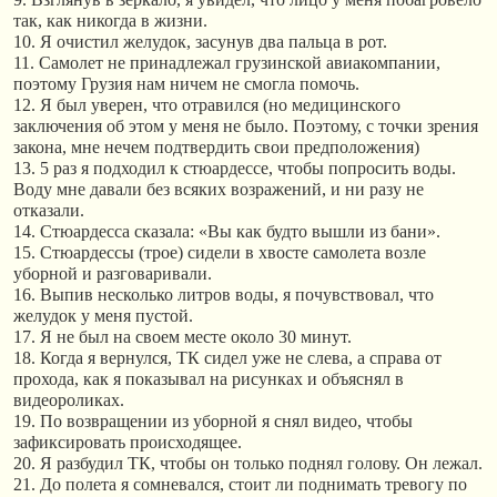
так, как никогда в жизни.
10. Я очистил желудок, засунув два пальца в рот.
11. Самолет не принадлежал грузинской авиакомпании,
поэтому Грузия нам ничем не смогла помочь.
12. Я был уверен, что отравился (но медицинского
заключения об этом у меня не было. Поэтому, с точки зрения
закона, мне нечем подтвердить свои предположения)
13. 5 раз я подходил к стюардессе, чтобы попросить воды.
Воду мне давали без всяких возражений, и ни разу не
отказали.
14. Стюардесса сказала: «Вы как будто вышли из бани».
15. Стюардессы (трое) сидели в хвосте самолета возле
уборной и разговаривали.
16. Выпив несколько литров воды, я почувствовал, что
желудок у меня пустой.
17. Я не был на своем месте около 30 минут.
18. Когда я вернулся, ТК сидел уже не слева, а справа от
прохода, как я показывал на рисунках и объяснял в
видеороликах.
19. По возвращении из уборной я снял видео, чтобы
зафиксировать происходящее.
20. Я разбудил ТК, чтобы он только поднял голову. Он лежал.
21. До полета я сомневался, стоит ли поднимать тревогу по