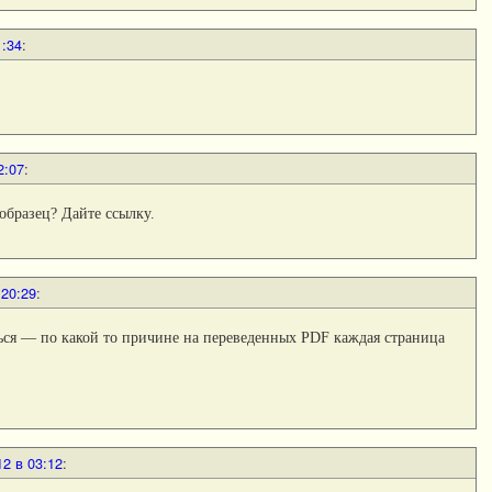
1:34
:
2:07
:
 образец? Дайте ссылку.
 20:29
:
ься — по какой то причине на переведенных PDF каждая страница
12 в 03:12
: