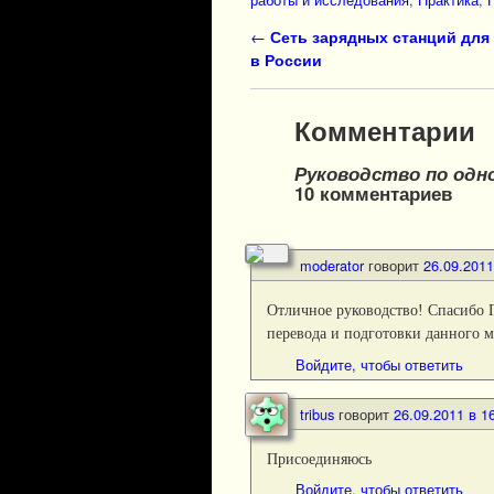
Навигация по записям
←
Сеть зарядных станций для
в России
Комментарии
Руководство по одн
10 комментариев
moderator
говорит
26.09.2011
Отличное руководство! Спасибо 
перевода и подготовки данного м
Войдите, чтобы ответить
tribus
говорит
26.09.2011 в 1
Присоединяюсь
Войдите, чтобы ответить