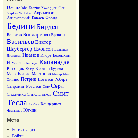
Destine
John Kanzius
Kwang-jeek Lee
Авраменко
Stephan W. Leben
Ацюковский
Бакаев Фарид
Бедини
Бирден
Бондаренко
Болотов
Бровин
Васильев
Виктор
Шаубергер
Джонсон
Дудышев
Иванов
Игорь Белецкий
Дэвидсон
Капанадзе
Измалков
Канзиус
Катющик
Кромри
Колер
Курилов
Марк Бальдо
Мартынов
Мейер
Мейс
Петрик
Потапов
Роберт
Огнянов
Серл
Стирлинг
Роганов
Свит
Смит
Сиджейка
Синельников
Тесла
Хендершот
Халбах
Юткин
Чернышов
Мета
Регистрация
Войти