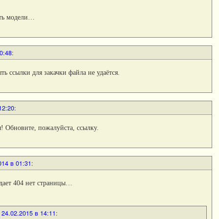
сть модели…
0:48
:
ь ссылки для закачки файла не удаётся.
12:20
:
я! Обновите, пожалуйста, ссылку.
014 в 01:31
:
дает 404 нет страницы…
24.02.2015 в 14:11
: