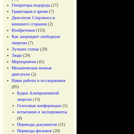
Генераторы водорода
(27)
Гравитация и время
(7)
Двигатели Стирлинга и
внешнего сгорания
(2)
Изобретения
(153)
Как запрещают свободную
энергию
(7)
Лучшие статьи
(29)
Люди
(29)
Мероприятия
(41)
Механические вечные
двигатели
(2)
Наши работы и исследования
(85)
Будни Альтернативной
энергии
(15)
Голосовые конференции
(1)
испытания и эксперименты
(8)
Переводы документов
(11)
Переводы фильмов
(20)