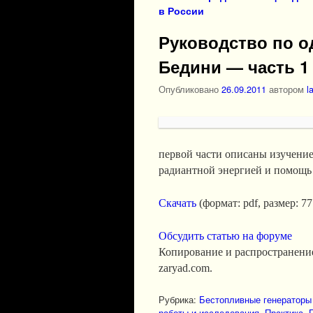
в России
Руководство по 
Бедини — часть 1
Опубликовано
26.09.2011
автором
l
первой части описаны изучение
радиантной энергией и помощь 
Скачать
(формат: pdf, размер: 
Обсудить статью на форуме
Копирование и распространение
zaryad.com.
Рубрика:
Бестопливные генераторы 
работы и исследования
,
Практика
,