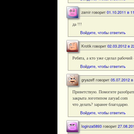
zamir
говорит
01.10.2011 в 1
да !!!
Войдите, чтобы ответить
Krotik
говорит
02.03.2012 в 2
Ребята, а кто уже сделал рабочий
Войдите, чтобы ответить
gryazeff
говорит
05.07.2012 в
Приветствую. Помогите разобрат
закрыта логотипом zaryad.com
что делать? заранее благодарю.
Войдите, чтобы ответить
loginza5893
говорит
27.08.20