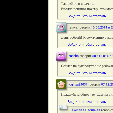
Так ребята и молчат…
Вполне понятно почему, стоимо
Войдите, чтобы ответить
temya
говорит
15.05.2014 в 2
День добрый! К сожалению открыт
Войдите, чтобы ответить
sancho
говорит
30.11.2014 в 
Ссылка на руководство не рабоча
Войдите, чтобы ответить
loginza24631
говорит
07.12.2
Пожалуйста обновите. Ссылка ви
Войдите, чтобы ответить
Вячеслав Васильев
говорит