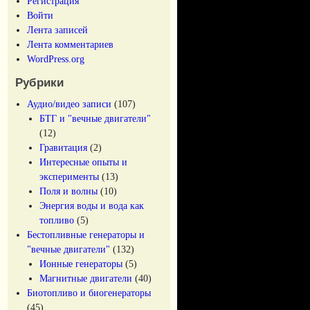
Регистрация
Войти
Лента записей
Лента комментариев
WordPress.org
Рубрики
Аудио/видео записи
(107)
БТГ и "вечные двигатели"
(12)
Гравитация
(2)
Интересные опыты и
эксперименты
(13)
Поля и волны
(10)
Энергия воды и вода как
топливо
(5)
Бестопливные генераторы и
"вечные двигатели"
(132)
Ионные генераторы
(5)
Магнитные двигатели
(40)
Биотопливо и биогенераторы
(45)