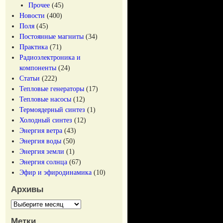
Прочее
(45)
Новости
(400)
Поля
(45)
Постоянные магниты
(34)
Практика
(71)
Радиоэлектроника и
компоненты
(24)
Статьи
(222)
Тепловые генераторы
(17)
Тепловые насосы
(12)
Термоядерный синтез
(1)
Холодный синтез
(12)
Энергия ветра
(43)
Энергия воды
(50)
Энергия земли
(1)
Энергия солнца
(67)
Эфир и эфиродинамика
(10)
Архивы
Метки