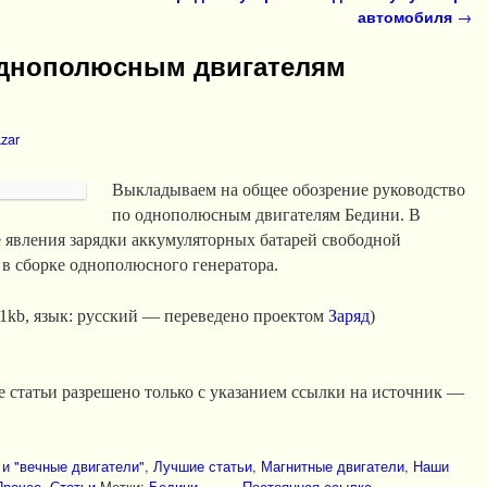
автомобиля
→
однополюсным двигателям
azar
Выкладываем на общее обозрение руководство
по однополюсным двигателям Бедини. В
 явления зарядки аккумуляторных батарей свободной
в сборке однополюсного генератора.
771kb, язык: русский — переведено проектом
Заряд
)
 статьи разрешено только с указанием ссылки на источник —
и "вечные двигатели"
,
Лучшие статьи
,
Магнитные двигатели
,
Наши
Прочее
,
Статьи
Метки:
Бедини
Постоянная ссылка