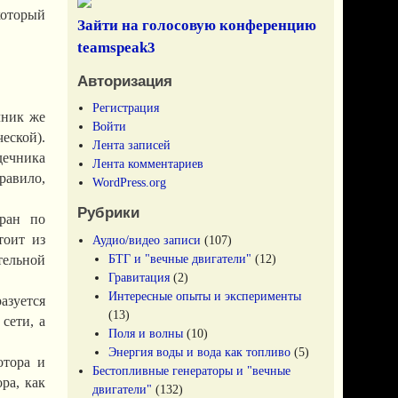
который
Зайти на голосовую конференцию
teamspeak3
Авторизация
Регистрация
чник же
Войти
еской).
Лента записей
дечника
Лента комментариев
авило,
WordPress.org
Рубрики
бран по
тоит из
Аудио/видео записи
(107)
БТГ и "вечные двигатели"
(12)
ельной
Гравитация
(2)
Интересные опыты и эксперименты
азуется
(13)
сети, а
Поля и волны
(10)
Энергия воды и вода как топливо
(5)
отора и
Бестопливные генераторы и "вечные
ра, как
двигатели"
(132)