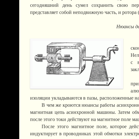
сегодняшний день сумел сохранить свою перв
представляет собой неподвижную часть, и ротора 
Нюансы де
ско
Нел
с в
зак
при
алю
изоляции укладываются в пазы, расположенные на
В чем же кроются нюансы работы асинхронног
магнитная цепь асинхронной машины. Затем обм
после этого токи действуют на магнитное поле м
После этого магнитное поле, которое дейс
индуктирует в проводниках этой обмотки электр