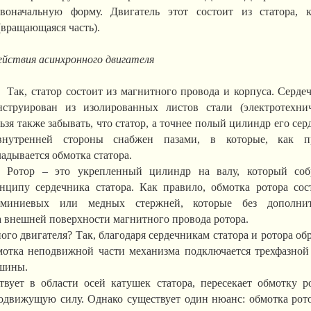
оначальную форму. Двигатель этот состоит из статора, 
(вращающаяся часть).
йствия асинхронного двигателя
Так, статор состоит из магнитного провода и корпуса. Серде
нструирован из изолированных листов стали (электротехнич
ьзя также забывать, что статор, а точнее полый цилиндр его сер
нутренней стороны снабжен пазами, в которые, как пр
ладывается обмотка статора.
Ротор – это укрепленный цилиндр на валу, который со
нципу сердечника статора. Как правило, обмотка ротора сос
миниевых или медных стержней, которые без дополнит
 внешней поверхности магнитного провода ротора.
о двигателя? Так, благодаря сердечникам статора и ротора обр
отка неподвижной части механизма подключается трехфазной 
ашины.
твует в области осей катушек статора, пересекает обмотку р
одвижущую силу. Однако существует один нюанс: обмотка рото