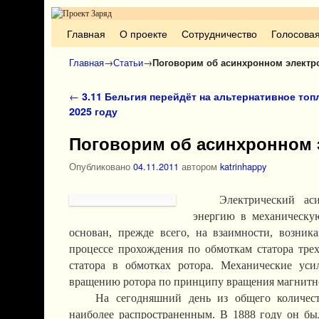
Перейти к основному содержимому
Перейти к дополнительному содержимому
Главная
О проекте
Сотрудничество
Голосова
Главная
→
Статьи
→
Поговорим об асинхронном электр
Навигация по записям
←
3.11 Бельгия перейдёт на альтернативное топ
2025 году
Поговорим об асинхронном 
Опубликовано
04.11.2011
автором
katrinhappy
Электрический ас
энергию в механическу
основан, прежде всего, на взаимности, возн
процессе прохождения по обмоткам статора трех
статора в обмотках ротора. Механические усил
вращению ротора по принципу вращения магнитно
На сегодняшний день из общего количест
наиболее распространенным. В 1888 году он бы