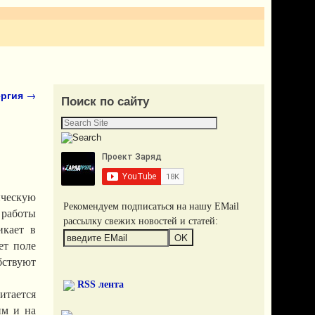
ергия
→
Поиск по сайту
ическую
Рекомендуем подписаться на нашу EMail
 работы
рассылку свежих новостей и статей:
икает в
ет поле
бствуют
RSS лента
итается
им и на