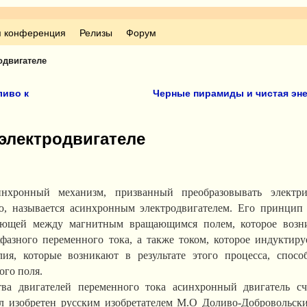
я конференция
Релизы
Форум
одвигателе
ливо к
Черные пирамиды и чистая эн
электродвигателе
инхронный механизм, призванный преобразовывать электр
ю, называется асинхронным электродвигателем. Его принцип
икающей между магнитным вращающимся полем, которое возн
фазного переменного тока, а также током, которое индуктиру
ия, которые возникают в результате этого процесса, спосо
го поля.
ва двигателей переменного тока асинхронный двигатель сч
л изобретен русским изобретателем М.О Доливо-Добровольск