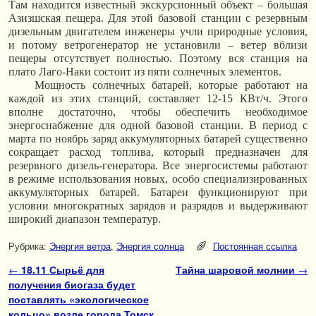
Там находится известный экскурсионный объект – большая
Азизшская пещера. Для этой базовой станции с резервным
дизельным двигателем инженеры учли природные условия,
и потому ветрогенератор не установили – ветер вблизи
пещеры отсутствует полностью. Поэтому вся станция на
плато Лаго-Наки состоит из пяти солнечных элементов.
Мощность солнечных батарей, которые работают на
каждой из этих станций, составляет 12-15 КВт/ч. Этого
вполне достаточно, чтобы обеспечить необходимое
энергоснабжение для одной базовой станции. В период с
марта по ноябрь заряд аккумуляторных батарей существенно
сокращает расход топлива, который предназначен для
резервного дизель-генератора. Все энергосистемы работают
в режиме использования новых, особо специализированных
аккумуляторных батарей. Батареи функционируют при
условии многократных зарядов и разрядов и выдерживают
широкий диапазон температур.
Рубрика:
Энергия ветра
,
Энергия солнца
Постоянная ссылка
Навигация по записям
←
18.11 Сырьё для
Тайна шаровой молнии
→
получения биогаза будет
поставлять «экологическое
кольцо» возле города Томск