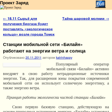
Проект Заряд
Перейти к основному содержимому
Перейти к дополнительному содержимому
Навигация по записям
←
18.11 Сырьё для
Тайна шаровой молнии
→
получения биогаза будет
поставлять «экологическое
кольцо» возле города Томск
Станции мобильной сети «Билайн»
работают на энергии ветра и солнца
Опубликовано
20.11.2011
автором
katrinhappy
Популярный оператор
мобильной связи «Билайн» активно
внедряет в свою работу нетрадиционные источники
энергии. Так, для расширения зоны покрытия современной
мобильной сети он использует солнечную энергетику, а
также энергию ветра.
Принцип работы экологически чистой станции «Билайн»
Свою первую базовую станцию, действующую на
основе природных источников энергии, «Билайн» установил