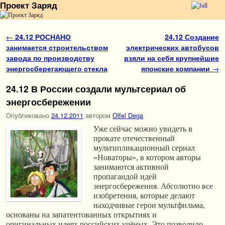
Проект Заряд
Перейти к основному содержимому
Перейти к дополнительному содержимому
Навигация по записям
←
24.12 РОСНАНО
24.12 Создание
занимается строительством
электрических автобусов
завода по производству
взяли на себя крупнейшие
энергосберегающего стекла
японские компании
→
24.12 В России создали мультсериал об
энергосбережении
Опубликовано
24.12.2011
автором
Olfel Dega
Уже сейчас можно увидеть в
прокате отечественный
мультипликационный сериал
«Новаторы», в котором авторы
занимаются активной
пропагандой идей
энергосбережения. Абсолютно все
изобретения, которые делают
находчивые герои мультфильма,
основаны на запатентованных открытиях и
оригинальных идеях российских учёных. Это позволило