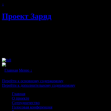
↓
Проект Заряд
Автономное энергоснабжение.
Свободная и альтернативная энергия
будущего. Бестопливные генераторы и
"вечные двигатели" в каждый дом!
Главная
Меню ↓
Перейти к основному содержимому
Перейти к дополнительному содержимому
Главная
О проекте
Сотрудничество
Голосовая конференция