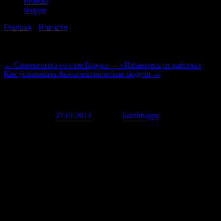
Релизы
Форум
Главная
→
Новости
→
Возможность получения новой энергии
Навигация по записям
←
Самозапитка на газе Брауна — «Избавьтесь от рабства»
Как установить фотоэлектрические модули
→
Возможность получения новой энергии
Опубликовано
27.01.2012
автором
katrinhappy
27 января, 2012
В отдаленных уголках Вселенной периодически происходят
взрывы очень сильной мощности (
Gamma Ray Bursts
),
продолжительность которых может составлять как несколько
секунд, так и несколько часов. При этом в гамма-диапазоне
выделяется огромное количество энергии, а возникающие в
результате т.н. «молнии» оказываются в миллиарды раз ярче
Солнца. Многие ученые считают, что вспышки, которые
происходят в отдаленных уголках вселенной, являются
следствием столкновения небесных тел из антивещества
(материи, которая состоит из античастиц) и вещества. Не