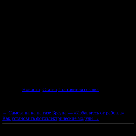
Помимо непосредственного участия в процессах
аннигиляции, считается, что антивещество можно было бы
продуктивно использовать для борьбы с различными
опухолями, в том числе и раковыми. Все возможности
использования антиматерии в настоящее время неизвестны,
однако существуют перспективы получить с ее помощью
самый эффективный двигатель. На антивещество немалые
надежды возлагают и военные, т.к. аннигиляция 1-го грамма
антивещества и вещества, по подсчетам ученых, может
породить взрыв, мощность которого будет равна примерно40
кгтринитротолуола. По теории, применение
аннигиляционное оружие не повлечет за собой
радиоактивного заражения.
Рубрика:
Новости
,
Статьи
Постоянная ссылка
Навигация по записям
←
Самозапитка на газе Брауна — «Избавьтесь от рабства»
Как установить фотоэлектрические модули
→
Добавить комментарий