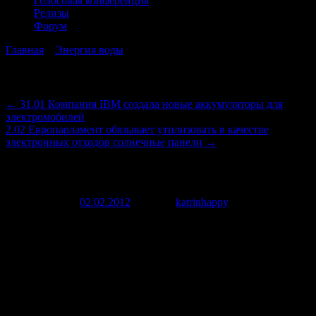
Голосовая конференция
Релизы
Форум
Главная
→
Энергия воды
→
Приливная электростанция в Сеуле
Навигация по записям
←
31.01 Компания IBM создала новые аккумуляторы для
электромобилей
2.02 Европарламент обязывает утилизовать в качестве
электронных отходов солнечные панели
→
Приливная электростанция в Сеуле
Опубликовано
02.02.2012
автором
katrinhappy
2 февраля, 2012
Такой вид гидроэлектростанций давно не новость, потому что
сила воды практически неисчерпаема. Электростанции,
построенные на морском берегу, работают благодаря энергии
прилива, который два раза в сутки меняет уровень воды на
побережье. Фактически, это результат воздействия гравитации
Солнца и Луны.
Специальные агрегаты, которые устанавливаются в