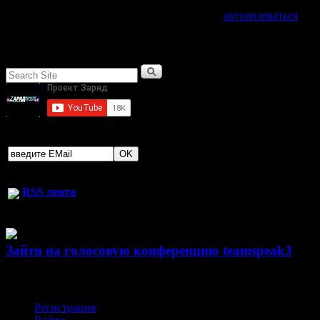
Для отправки комментария вам необходимо
авторизоваться
.
Поиск по сайту
Найти:
Рекомендуем подписаться на нашу EMail рассылку свежих ново
RSS лента
Зайти на голосовую конференцию teamspeak3
Авторизация
Регистрация