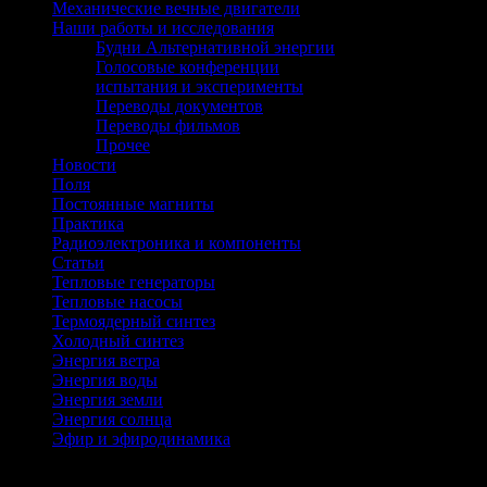
Механические вечные двигатели
(2)
Наши работы и исследования
(85)
Будни Альтернативной энергии
(15)
Голосовые конференции
(1)
испытания и эксперименты
(8)
Переводы документов
(11)
Переводы фильмов
(20)
Прочее
(45)
Новости
(399)
Поля
(45)
Постоянные магниты
(34)
Практика
(71)
Радиоэлектроника и компоненты
(24)
Статьи
(222)
Тепловые генераторы
(16)
Тепловые насосы
(12)
Термоядерный синтез
(1)
Холодный синтез
(12)
Энергия ветра
(43)
Энергия воды
(50)
Энергия земли
(1)
Энергия солнца
(67)
Эфир и эфиродинамика
(10)
Архивы