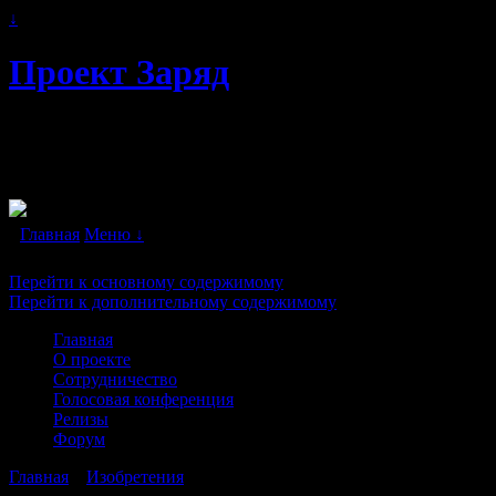
↓
Проект Заряд
Автономное энергоснабжение. Свободна
двигатели" в каждый дом!
Главная
Меню ↓
Перейти к основному содержимому
Перейти к дополнительному содержимому
Главная
О проекте
Сотрудничество
Голосовая конференция
Релизы
Форум
Главная
→
Изобретения
→
Энергия из природной стихии