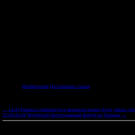
По предоставленным подсчетам, предполагается, что такая ко
процесса электролиза (разделения) воды на кислород и водород
земного шара кислорода.
Исходя из непостоянства и непредсказуемости такого природн
установки сооружения в определенных регионах планеты, а то
время считаются штат Флорида в США, Индия, Африка и полуо
Помимо удачного выбора места для возведения сооружения пов
строительства проекта в большом городе, он должен быть сам
молний.
Рубрика:
Изобретения
Постоянная ссылка
Навигация по записям
←
14.03 Разница температур в мировом океане будет давать эл
25.04-26.04 Четвёртый биотопливный форум на Украине
→
Добавить комментарий