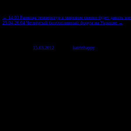
Навигация по записям
←
14.03 Разница температур в мировом океане будет давать эл
25.04-26.04 Четвёртый биотопливный форум на Украине
→
Энергия из природной стихии
Опубликовано
15.03.2012
автором
katrinhappy
15 марта, 2012
Возможности человека практически не имеют границ. Извлекат
что ни есть оптимальный способ получения энергии – молнии.
возможности извлечения и направления энергии из молний в 
Недавно на одном из конкурсов была предоставлена вниманию и
Напоминающий гигантское своеобразное дерево без листьев пр
шпиль. Для возведения такой изобретения Хидра архитекторами
время использование графена представляет свои сложности, т.к