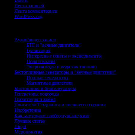
Войти
Лента записей
Лента комментариев
WordPress.org
Рубрики
Аудио/видео записи
(107)
БТГ и "вечные двигатели"
(12)
Гравитация
(2)
Интересные опыты и эксперименты
(13)
Поля и волны
(10)
Энергия воды и вода как топливо
(5)
Бестопливные генераторы и "вечные двигатели"
(131)
Ионные генераторы
(5)
Магнитные двигатели
(40)
Биотопливо и биогенераторы
(45)
Генераторы водорода
(27)
Гравитация и время
(7)
Двигатели Стирлинга и внешнего сгорания
(2)
Изобретения
(152)
Как запрещают свободную энергию
(7)
Лучшие статьи
(29)
Люди
(29)
Мероприятия
(41)