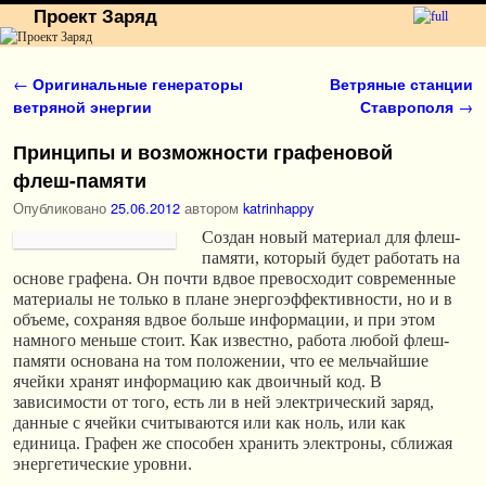
Проект Заряд
Перейти к основному содержимому
Перейти к дополнительному содержимому
Навигация по записям
←
Оригинальные генераторы
Ветряные станции
ветряной энергии
Ставрополя
→
Принципы и возможности графеновой
флеш-памяти
Опубликовано
25.06.2012
автором
katrinhappy
Создан новый материал для флеш-
памяти, который будет работать на
основе графена. Он почти вдвое превосходит современные
материалы не только в плане энергоэффективности, но и в
объеме, сохраняя вдвое больше информации, и при этом
намного меньше стоит. Как известно, работа любой флеш-
памяти основана на том положении, что ее мельчайшие
ячейки хранят информацию как двоичный код. В
зависимости от того, есть ли в ней электрический заряд,
данные с ячейки считываются или как ноль, или как
единица. Графен же способен хранить электроны, сближая
энергетические уровни.