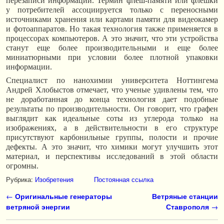
перезаписи информации. Термин флеш-памяти или флешки
у потребителей ассоциируется только с переносными
источниками хранения или картами памяти для видеокамер
и фотоаппаратов. Но такая технология также применяется в
процессорах компьютеров. А это значит, что эти устройства
станут еще более производительными и еще более
миниатюрными при условии более плотной упаковки
информации.
Специалист по нанохимии университета Ноттингема
Андрей Хлобыстов отмечает, что ученые удивлены тем, что
не доработанная до конца технология дает подобные
результаты по производительности. Он говорит, что графен
выглядит как идеальные соты из углерода только на
изображениях, а в действительности в его структуре
присутствуют карбонильные группы, полости и прочие
дефекты. А это значит, что химики могут улучшить этот
материал, и перспективы исследований в этой области
огромны.
Рубрика:
Изобретения
Постоянная ссылка
Навигация по записям
←
Оригинальные генераторы
Ветряные станции
ветряной энергии
Ставрополя
→