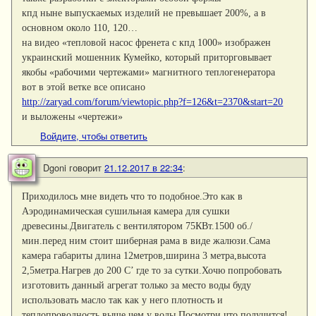
кпд ныне выпускаемых изделий не превышает 200%, а в
основном около 110, 120…
на видео «тепловой насос френета с кпд 1000» изображен
украинский мошенник Кумейко, который приторговывает
якобы «рабочими чертежами» магнитного теплогенератора
вот в этой ветке все описано
http://zaryad.com/forum/viewtopic.php?f=126&t=2370&start=20
и выложены «чертежи»
Войдите, чтобы ответить
Dgoni
говорит
21.12.2017 в 22:34
:
Приходилось мне видеть что то подобное.Это как в
Аэродинамическая сушильная камера для сушки
древесины.Двигатель с вентилятором 75КВт.1500 об./
мин.перед ним стоит шиберная рама в виде жалюзи.Сама
камера габариты длина 12метров,ширина 3 метра,высота
2,5метра.Нагрев до 200 С’ где то за сутки.Хочю попробовать
изготовить данный агрегат только за место воды буду
использовать масло так как у него плотность и
теплопроводность выше чем у воды.Посмотри что получится!