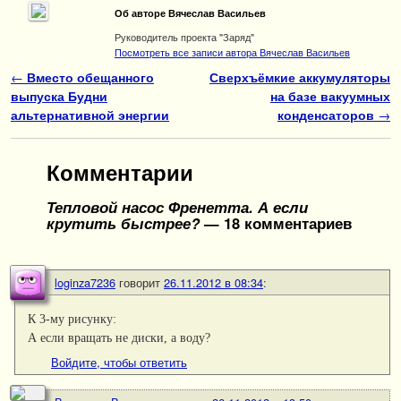
Об авторе Вячеслав Васильев
Руководитель проекта "Заряд"
Посмотреть все записи автора Вячеслав Васильев
Навигация по записям
←
Вместо обещанного
Сверхъёмкие аккумуляторы
выпуска Будни
на базе вакуумных
альтернативной энергии
конденсаторов
→
Комментарии
Тепловой насос Френетта. А если
крутить быстрее?
— 18 комментариев
loginza7236
говорит
26.11.2012 в 08:34
:
К 3-му рисунку:
А если вращать не диски, а воду?
Войдите, чтобы ответить