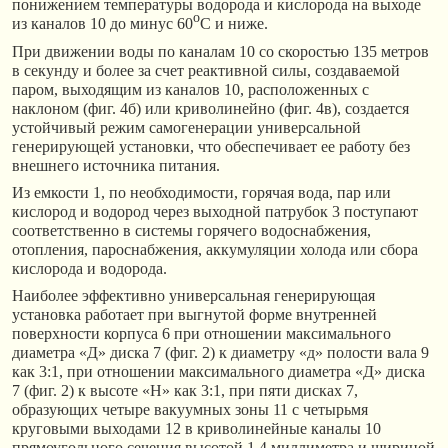
понижением температуры водорода и кислорода на выходе
o
из каналов 10 до минус 60
С и ниже.
При движении воды по каналам 10 со скоростью 135 метров
в секунду и более за счет реактивной силы, создаваемой
паром, выходящим из каналов 10, расположенных с
наклоном (фиг. 4б) или криволинейно (фиг. 4в), создается
устойчивый режим самогенерации универсальной
генерирующей установки, что обеспечивает ее работу без
внешнего источника питания.
Из емкости 1, по необходимости, горячая вода, пар или
кислород и водород через выходной патрубок 3 поступают
соответственно в системы горячего водоснабжения,
отопления, пароснабжения, аккумуляции холода или сбора
кислорода и водорода.
Наиболее эффективно универсальная генерирующая
установка работает при выгнутой форме внутренней
поверхности корпуса 6 при отношении максимального
диаметра «Д» диска 7 (фиг. 2) к диаметру «д» полости вала 9
как 3:1, при отношении максимального диаметра «Д» диска
7 (фиг. 2) к высоте «Н» как 3:1, при пяти дисках 7,
образующих четыре вакуумных зоны 11 с четырьмя
круговыми выходами 12 в криволинейные каналы 10
прямоугольного сечения высотой 1,4 миллиметра и шириной