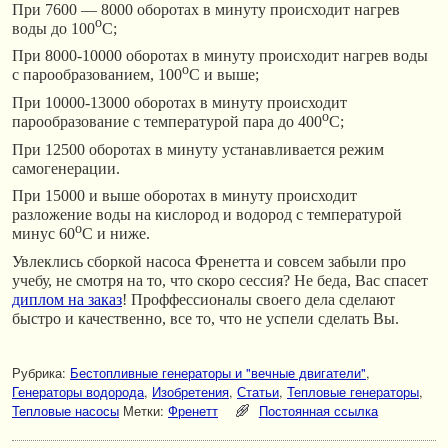
При 7600 — 8000 оборотах в минуту происходит нагрев
o
воды до 100
С;
При 8000-10000 оборотах в минуту происходит нагрев воды
o
с парообразованием, 100
С и выше;
При 10000-13000 оборотах в минуту происходит
o
парообразование с температурой пара до 400
С;
При 12500 оборотах в минуту устанавливается режим
самогенерации.
При 15000 и выше оборотах в минуту происходит
разложение воды на кислород и водород с температурой
o
минус 60
С и ниже.
Увлеклись сборкой насоса Френетта и совсем забыли про
учебу, не смотря на то, что скоро сессия? Не беда, Вас спасет
диплом на заказ
! Проффессионалы своего дела сделают
быстро и качественно, все то, что не успели сделать Вы.
Рубрика:
Бестопливные генераторы и "вечные двигатели"
,
Генераторы водорода
,
Изобретения
,
Статьи
,
Тепловые генераторы
,
Тепловые насосы
Метки:
Френетт
Постоянная ссылка