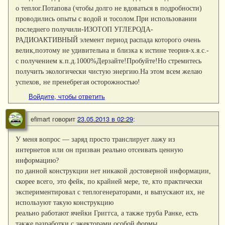
о теплог.Потапова (чтобы долго не вдоваться в подробности)
проводились опыты с водой и тосолом.При использовании
последнего получили-ИЗОТОП УГЛЕРОДА-
РАДИОАКТИВНЫЙ элемент период распада которого очень
велик,поэтому не удивительна и близка к истине теория-х.я.с.-
с получением к.п.д.1000%Дерзайте!Пробуйте!Но стремитесь
получить экологически чистую энергию.На этом всем желаю
успехов, не пренебрегая осторожностью!
Войдите, чтобы ответить
efimart
говорит
23.05.2013 в 02:29
:
У меня вопрос — заряд просто транслирует лажу из
интернетов или он призван реально отсеивать ценную
информацию?
по данной конструкции нет никакой достоверной информации,
скорее всего, это фейк, по крайней мере, те, кто практически
экспериментировал с теплогенераторами, и выпускают их, не
используют такую конструкцию
реально работают ячейки Григгса, а также труба Ранке, есть
также разработки с эжекторами особой формы