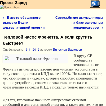
Проект Заряд
Перейти к основному содержимому
Перейти к дополнительному содержимому
Навигация по записям
←
Вместо обещанного
Сверхъёмкие аккумуляторы
выпуска Будни
на базе вакуумных
альтернативной энергии
конденсаторов
→
Тепловой насос Френетта. А если крутить
быстрее?
Опубликовано
16.11.2012
автором
Вячеслав Васильев
В кругу СЕ
сообщества
тепловой насос
Френетта является достаточно популярным устройством в
силу своей простоты и КПД выше 1000%. Но мало кто знает,
что сюрпризы и «чудеса», которые способно преподнести
данное устройство, совсем не заканчиваются на его
чрезвычайно высоком КПД, а пожалуй только начинаются!
Для тех, кто только начинает интересоваться темой
свободной и альтернативной энергии, а также для тех, кто по