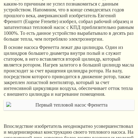
каким-то причинам не успел познакомиться с данным
устройством. Напомним, что в конце семидесятых годов
прошлого века, американский изобретатель Евгений
Френитт (Eugene Frenette) изобрел, собрал рабочий образец и
запатентовал тепловой насос с КПД приблизительно равным
1000%. То есть данное устройство вырабатывало в десять раз
больше тепла, чем потребляло электроэнергии.
В основе насоса Френетта лежат два цилиндра. Один из
цилиндров большего диаметра внутри полый и служит
статором, в него вставляется второй цилиндр, который
является ротором. Нагрев залитого в большой цилиндр масла
происходит за счет вращения цилиндра ротора. На валу,
посредством которого приводится в движение ротор, также
закреплен лопастной вентилятор, который за счет
интенсивной циркуляции воздуха, обеспечивает отток тепла
с внешнего цилиндра и нагревание помещения.
Впоследствие изобретатель неоднократно усовершенствовал
и модернизировал конструкцию своего теплового насоса. На
сегодняшний день известно более десяти различных моделей