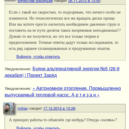
Вячеслав Васильев
говорит
26.11.2012 в 13:50
:
Если с такой же скоростью, то подозреваю, что ничего особо не
изменится. Но технологически все же вращать диски проще.
Или вы хотите просто нагнетать необходимое давление струи и
поставить на ее пути десяток таких вихревиков неподвижных!?
Думаю то же получится, но это все только теория и
предположения. Точные ответы дадут только исследования, то
есть ряд заранее спланированных и продуманных опытов.
Войдите, чтобы ответить
Будни альтернативной энергии №5 (26-9
Уведомление:
декабря) | Проект Заряд
» Автономное отопление. Промышленно
Уведомление:
выпускаемый тепловой насос. А р т и з а н »
m0ray
говорит
17.12.2012 в 13:26
:
А принцип работы-то объяснён где-нибудь? Откуда «халява»?
Войдите, чтобы ответить