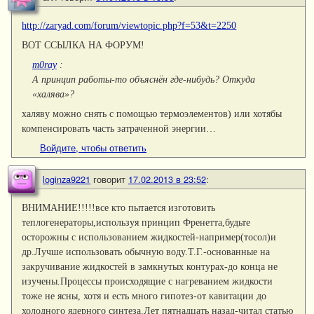
http://zaryad.com/forum/viewtopic.php?f=53&t=2250
ВОТ ССЫЛКА НА ФОРУМ!
m0ray
:
А принцип работы-то объяснён где-нибудь? Откуда
«халява»?
халяву можно снять с помощью термоэлементов) или хотябы
компенсировать часть затраченной энергии…
Войдите, чтобы ответить
loginza9221
говорит
17.02.2013 в 23:52
:
ВНИМАНИЕ!!!!!все кто пытается изготовить
теплогенераторы,используя принцип Френетта,будьте
осторожны с использованием жидкостей-например(тосол)и
др.Лучше использовать обычную воду.Т.Г.-основанные на
закручивание жидкостей в замкнутых контурах-до конца не
изучены.Процессы происходящие с нагреванием жидкости
тоже не ясны, хотя и есть много гипотез-от кавитации до
холодного ядерного синтеза.Лет пятнадцать назад-читал статью