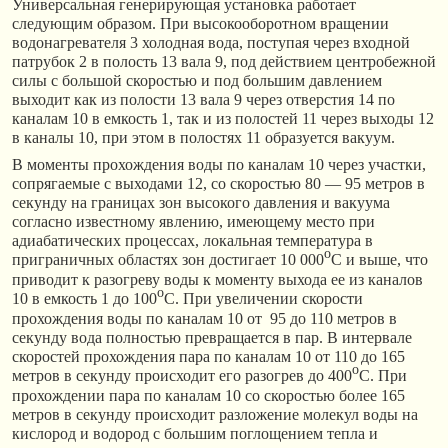
Универсальная генерирующая установка работает
следующим образом. При высокооборотном вращении
водонагревателя 3 холодная вода, поступая через входной
патрубок 2 в полость 13 вала 9, под действием центробежной
силы с большой скоростью и под большим давлением
выходит как из полости 13 вала 9 через отверстия 14 по
каналам 10 в емкость 1, так и из полостей 11 через выходы 12
в каналы 10, при этом в полостях 11 образуется вакуум.
В моменты прохождения воды по каналам 10 через участки,
сопрягаемые с выходами 12, со скоростью 80 — 95 метров в
секунду на границах зон высокого давления и вакуума
согласно известному явлению, имеющему место при
адиабатических процессах, локальная температура в
o
приграничных областях зон достигает 10 000
С и выше, что
приводит к разогреву воды к моменту выхода ее из каналов
o
10 в емкость 1 до 100
С. При увеличении скорости
прохождения воды по каналам 10 от 95 до 110 метров в
секунду вода полностью превращается в пар. В интервале
скоростей прохождения пара по каналам 10 от 110 до 165
o
метров в секунду происходит его разогрев до 400
С. При
прохождении пара по каналам 10 со скоростью более 165
метров в секунду происходит разложение молекул воды на
кислород и водород с большим поглощением тепла и