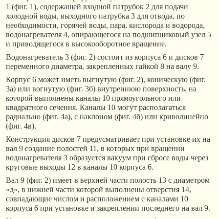
1 (фиг. 1), содержащей входной патрубок 2 для подачи
холодной воды, выходного патрубка 3 для отвода, по
необходимости, горячей воды, пара, кислорода и водорода,
водонагревателя 4, опирающегося на подшипниковый узел 5
и приводящегося в высокооборотное вращение.
Водонагреватель 3 (фиг. 2) состоит из корпуса 6 и дисков 7
переменного диаметра, закрепленных гайкой 8 на валу 9.
Корпус 6 может иметь выгнутую (фиг. 2), коническую (фиг.
3а) или вогнутую (фиг. 3б) внутреннюю поверхность, на
которой выполнены каналы 10 прямоугольного или
квадратного сечения. Каналы 10 могут располагаться
радиально (фиг. 4а), с наклоном (фиг. 4б) или криволинейно
(фиг. 4в).
Конструкция дисков 7 предусматривает при установке их на
вал 9 создание полостей 11, в которых при вращении
водонагревателя 3 образуется вакуум при сбросе воды через
круговые выходы 12 в каналы 10 корпуса 6.
Вал 9 (фиг. 2) имеет в верхней части полость 13 с диаметром
«д», в нижней части которой выполнены отверстия 14,
совпадающие числом и расположением с каналами 10
корпуса 6 при установке и закреплении последнего на вал 9.