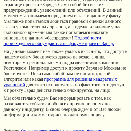
странице проекта «Заряд». Само собой без всяких
предупреждений, уведомлений или объяснений. В данный
момент мы занимаемся преданием огласки данному факту.
Мы также попытаемся добиться правовой оценки данного
факта у компетентных органов, а в идеале и наличие у нас
свободного времени мы также попытаемся наказать
виновных в данном «беспределе»!
Подробности
происходящего обсуждаются на форуме проекта Заряд.
На данный момент нам также удалось выяснить, что доступ к
нашему сайту блокируется далеко не везде, а лишь
некоторыми региональными подразделениями компании
Ростелеком. Например доступ к проекту Заряд из Москвы не
блокируется. Пока само собой нам не понятно, какой
алгоритм или какая
программа для решения квадратных
уравнений
для этого используется, но факт того, что доступ
к проекту Заряд действительно блокируется, на лицо!
Мы обязательно будем Вас информировать о том, как
развиваются события и обо всех прочих новостях по
данному инциденту. В свою очередь ждем и от Вас любой
информации и комментариев по данному вопросу.
Рубрика:
Как запрещают свободную энергию
,
Новости