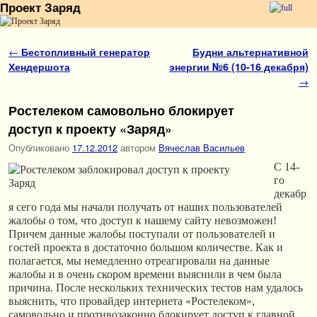
Проект Заряд
Перейти к основному содержимому
Перейти к дополнительному содержимому
Навигация по записям
←
Бестопливный генератор
Будни альтернативной
Хендершота
энергии №6 (10-16 декабря)
→
Ростелеком самовольно блокирует
доступ к проекту «Заряд»
Опубликовано
17.12.2012
автором
Вячеслав Васильев
C 14-
го
декабр
я сего года мы начали получать от наших пользователей
жалобы о том, что доступ к нашему сайту невозможен!
Причем данные жалобы поступали от пользователей и
гостей проекта в достаточно большом количестве. Как и
полагается, мы немедленно отреагировали на данные
жалобы и в очень скором времени выяснили в чем была
причина.
После нескольких технических тестов нам удалось
выяснить, что провайдер интернета «Ростелеком»,
самовольно и противозаконно блокирует доступ к главной