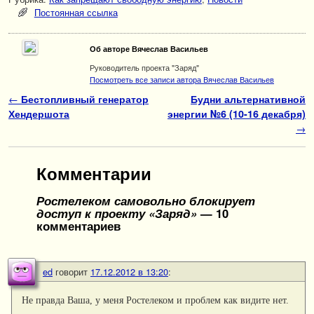
Постоянная ссылка
Об авторе Вячеслав Васильев
Руководитель проекта "Заряд"
Посмотреть все записи автора Вячеслав Васильев
Навигация по записям
←
Бестопливный генератор
Будни альтернативной
Хендершота
энергии №6 (10-16 декабря)
→
Комментарии
Ростелеком самовольно блокирует
доступ к проекту «Заряд»
— 10
комментариев
ed
говорит
17.12.2012 в 13:20
:
Не правда Ваша, у меня Ростелеком и проблем как видите нет.