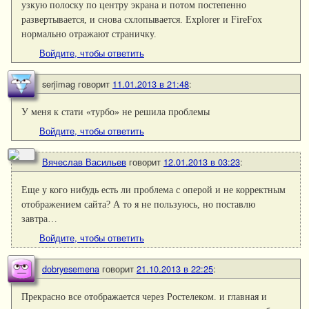
узкую полоску по центру экрана и потом постепенно
развертывается, и снова схлопывается. Explorer и FireFox
нормально отражают страничку.
Войдите, чтобы ответить
serjimag
говорит
11.01.2013 в 21:48
:
У меня к стати «турбо» не решила проблемы
Войдите, чтобы ответить
Вячеслав Васильев
говорит
12.01.2013 в 03:23
:
Еще у кого нибудь есть ли проблема с оперой и не корректным
отображением сайта? А то я не пользуюсь, но поставлю
завтра…
Войдите, чтобы ответить
dobryesemena
говорит
21.10.2013 в 22:25
:
Прекрасно все отображается через Ростелеком. и главная и