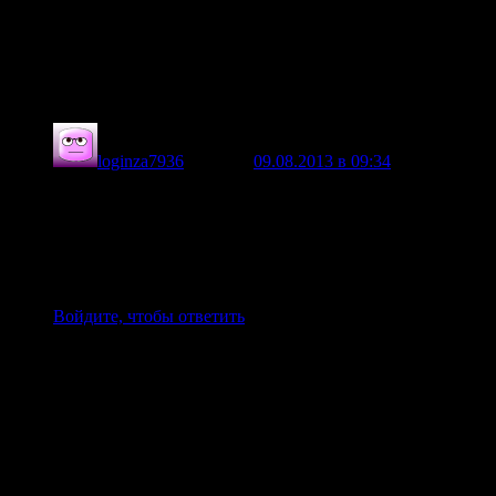
Комментарии
Мысли по созданию пьезо-гидро-генератора
— 1
комментарий
loginza7936
говорит
09.08.2013 в 09:34
:
Хорошая идея,только не забывайте про температуру
группы А. То есть воду для устройства вы должны
охладить не в обычном холодильнике,а в
центростремительной турбине или еще проще в
пирамиде,но все же истину определит эксперимент.
Войдите, чтобы ответить
Добавить комментарий
Для отправки комментария вам необходимо
авторизоваться
.
© 2026 -
Проект Заряд
Сайт работает на WordPress
Weaver II
Pro by
WP Weaver