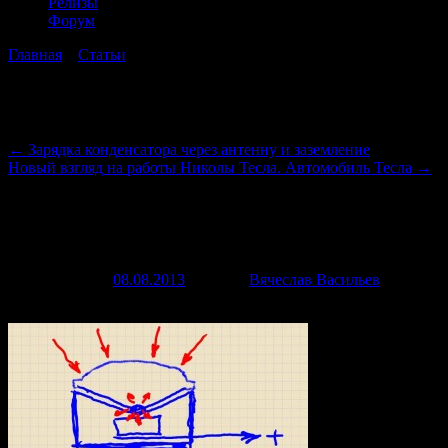
Релизы
Форум
Главная
→
Статьи
→
Мысли по созданию пьезо-гидро-
генератора
Навигация по записям
←
Зарядка конденсатора через антенну и заземление
Новый взгляд на работы Николы Тесла. Автомобиль Тесла
→
Мысли по созданию пьезо-гидро-
генератора
Опубликовано
08.08.2013
автором
Вячеслав Васильев
3
сентября, 2013