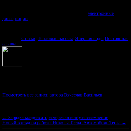
позволит построить высокоэффективное
электрогенерирующее устройство, но и может быть неплохой
темой и подспорьем, для людей пишущих
электронные
диссертации
.
Рубрика:
Статьи
,
Тепловые насосы
,
Энергия воды
Постоянная
ссылка
Об авторе Вячеслав Васильев
Руководитель проекта "Заряд"
Посмотреть все записи автора Вячеслав Васильев
Навигация по записям
←
Зарядка конденсатора через антенну и заземление
Новый взгляд на работы Николы Тесла. Автомобиль Тесла
→