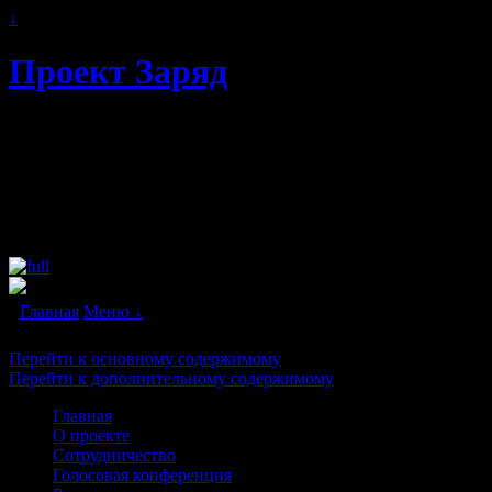
↓
Проект Заряд
Автономное энергоснабжение.
Свободная и альтернативная энергия
будущего. Бестопливные генераторы и
"вечные двигатели" в каждый дом!
Главная
Меню ↓
Перейти к основному содержимому
Перейти к дополнительному содержимому
Главная
О проекте
Сотрудничество
Голосовая конференция