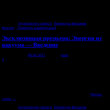
скачивания в наилучшем качестве. Фильм переведен и
озвучен проектом Заряд. [pro-player width=’640′ height=’480′
type=’video’]http://zaryad.com/video/Energy_from_vacuum-
01_Intro_hd.flv[/pro-player]
Рубрика:
Аудио/видео записи
,
Переводы фильмов
|
Метки:
Бирден
|
Добавить комментарий
Эксклюзивная премьера: Энергия из
вакуума — Введение
Опубликовано
08.04.2011
автором
lazar
19 ноября, 2013
5
Скачать фильм можно здесь (rutracker) Или с нашего сервера
Посмотреть фильм: [pro-player width=’640′ height=’480′
type=’video’]http://zaryad.com/video/Energy_from_vacuum-
01_Intro_hd.flv[/pro-player] 13 апреля в 21-00, на нашем
интернет телеканале «Заряд-ТВ» состоялась эксклюзивная
премьера фильма по теме Свободная энергия, Тома Бирдена
(подполковник армии США) из серии «Энергия …
Читать
далее
→
Рубрика:
Аудио/видео записи
,
Переводы фильмов
|
Метки: