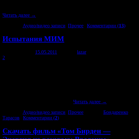
новостями и отвечает на вопросы.
http://zaryad.com/forum/viewforum.php?f=51 Посмотреть …
Читать далее
→
Рубрика:
Аудио/видео записи
,
Прочее
|
Комментарии (
13
)
Испытания МИМ
Опубликовано
15.05.2011
автором
lazar
21 июня, 2012
2
12 мая мы проводили испытания минимизатора Тарасова
(МИМ). Результат оказался далеко не соответствующим
заявленным качествам. Видеозапись испытаний можно
скачать здесь. Или посмотреть прямо тут: [pro-player
width=’640′ height=’480′
type=’video’]http://zaryad.com/video/mim.mp4[/pro-player] И,
конечно, обсудить на форуме. …
Читать далее
→
Рубрика:
Аудио/видео записи
,
Прочее
|
Метки:
Бондаренко
,
Тарасов
|
Комментарии (
2
)
Скачать фильм «Том Бирден —