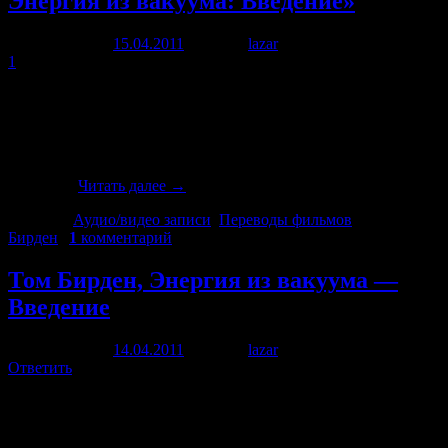
Энергия из вакуума: Введение»
Опубликовано
15.04.2011
автором
lazar
21 июня, 2012
1
Выложили в открытый доступ для скачивания переведенный
и озвученный проектом Заряд фильм «Энергия из вакуума:
Введение». Фильм будет идти в прямом эфире до 18. апреля:
http://zaryad.com/tv/ Это первый фильм из цикла. Остальные
серии тоже переводятся и озвучиваются. Скачать фильм
можно …
Читать далее
→
Рубрика:
Аудио/видео записи
,
Переводы фильмов
|
Метки:
Бирден
|
1
комментарий
Том Бирден, Энергия из вакуума —
Введение
Опубликовано
14.04.2011
автором
lazar
21 июня, 2012
Ответить
15 апреля 2011 в течение всего дня будет доступно видео
«Энергия из вакуума — Введение» на канале Заряд-ТВ.
Позже фильм будет выложен в свободный доступ для