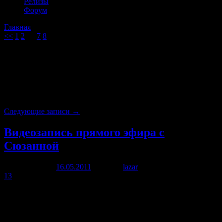
Релизы
Форум
Главная
→Рубрики
Наши работы и исследования
- Страницу 9
<<
1
2
…
7
8
9
Архив рубрики:
Наши работы и
исследования
Навигация по записям
Следующие записи
→
Видеозапись прямого эфира с
Сюзанной
Опубликовано
16.05.2011
автором
lazar
21 июня, 2012
13
13го мая у нас в гостях была Сюзанна (Persian Princess). Те, кто
не успел посмотреть трансляцию прямого эфира, могут
скачать видеозапись. На нашем проекте Сюзанна ведет
авторский раздел, где делится с участниками проекта