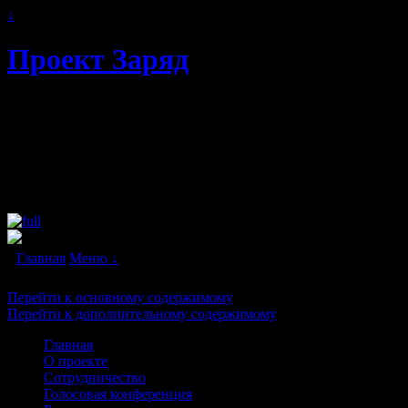
↓
Проект Заряд
Автономное энергоснабжение.
Свободная и альтернативная энергия
будущего. Бестопливные генераторы и
"вечные двигатели" в каждый дом!
Главная
Меню ↓
Перейти к основному содержимому
Перейти к дополнительному содержимому
Главная
О проекте
Сотрудничество
Голосовая конференция