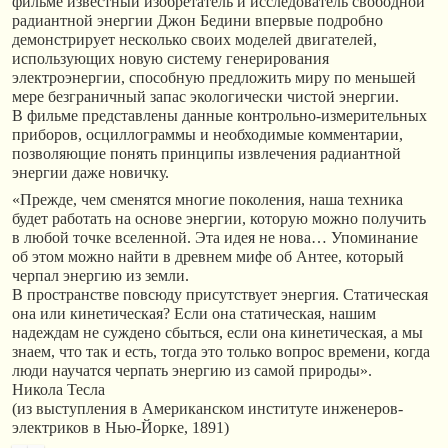
фильме известный изобретатель и исследователь свободной
радиантной энергии Джон Бедини впервые подробно
демонстрирует несколько своих моделей двигателей,
использующих новую систему генерирования
электроэнергии, способную предложить миру по меньшей
мере безграничный запас экологически чистой энергии.
В фильме представлены данные контрольно-измерительных
приборов, осциллограммы и необходимые комментарии,
позволяющие понять принципы извлечения радиантной
энергии даже новичку.
«Прежде, чем сменятся многие поколения, наша техника
будет работать на основе энергии, которую можно получить
в любой точке вселенной. Эта идея не нова… Упоминание
об этом можно найти в древнем мифе об Антее, который
черпал энергию из земли.
В пространстве повсюду присутствует энергия. Статическая
она или кинетическая? Если она статическая, нашим
надеждам не суждено сбыться, если она кинетическая, а мы
знаем, что так и есть, тогда это только вопрос времени, когда
люди научатся черпать энергию из самой природы».
Никола Тесла
(из выступления в Американском институте инженеров-
электриков в Нью-Йорке, 1891)