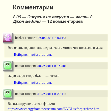
Комментарии
2.06 — Энергия из вакуума — часть 2
Джон Бедини
— 12 комментариев
bekker
говорит
26.05.2011 в 03:10
:
Это очень хорошо, мне первая часть много что показала и дала.
Войдите, чтобы ответить
nomat
говорит
30.05.2011 в 15:39
:
скоро скоро скоро буде …… чекаю
Войдите, чтобы ответить
nomat
говорит
31.05.2011 в 20:11
:
Вы планируите все ети фильми
http://www.energyfromthevacuum.com/DVDListforpurchase.htm