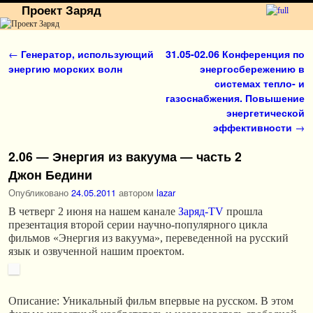
Проект Заряд
Перейти к основному содержимому
Перейти к дополнительному содержимому
Навигация по записям
←
Генератор, использующий
31.05-02.06 Конференция по
энергию морских волн
энергосбережению в
системах тепло- и
газоснабжения. Повышение
энергетической
эффективности
→
2.06 — Энергия из вакуума — часть 2
Джон Бедини
Опубликовано
24.05.2011
автором
lazar
В четверг 2 июня на нашем канале
Заряд-TV
прошла
презентация второй серии научно-популярного цикла
фильмов «Энергия из вакуума», переведенной на русский
язык и озвученной нашим проектом.
Описание: Уникальный фильм впервые на русском. В этом