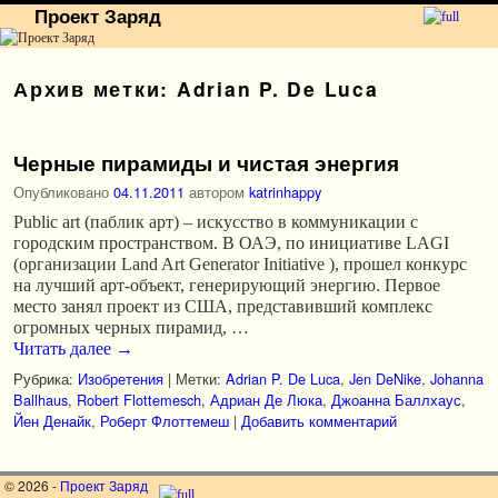
Проект Заряд
Перейти к основному содержимому
Перейти к дополнительному содержимому
Архив метки:
Adrian P. De Luca
Черные пирамиды и чистая энергия
Опубликовано
04.11.2011
автором
katrinhappy
Public art (паблик арт) – искусство в коммуникации с
городским пространством. В ОАЭ, по инициативе LAGI
(организации Land Art Generator Initiative ), прошел конкурс
на лучший арт-объект, генерирующий энергию. Первое
место занял проект из США, представивший комплекс
огромных черных пирамид, …
Читать далее
→
Рубрика:
Изобретения
|
Метки:
Adrian P. De Luca
,
Jen DeNike
,
Johanna
Ballhaus
,
Robert Flottemesch
,
Адриан Де Люка
,
Джоанна Баллхаус
,
Йен Денайк
,
Роберт Флоттемеш
|
Добавить комментарий
© 2026 -
Проект Заряд