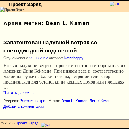
Проект Заряд
Перейти к основному содержимому
Перейти к дополнительному содержимому
Архив метки:
Dean L. Kamen
Запатентован надувной ветряк со
светодиодной подсветкой
Опубликовано
29.03.2012
автором
katrinhappy
Новый надувной ветряк – проект известного изобретателя из
Америки Дина Кеймена. При низком весе и, соответственно,
малой нагрузке на балки и стены, ветряной генератор
предназначен для установки на крышах домов или площадях.
…
Читать далее
→
Рубрика:
Энергия ветра
|
Метки:
Dean L. Kamen
,
Дин Кеймен
|
Добавить комментарий
© 2026 -
Проект Заряд