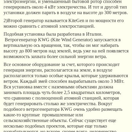
электроэнергии, и уменьшенный бытовой ротор способен
генерировать около 4 кВт электричества. И тот и другой тип
установки должен парить в воздухе на высоте до 300 метров.
2)Второй генератор называется KiteGen и по мощности его
можно сравнить с атомной электростанцией.
Подобная установка была разработана в Италии.
Ветрогенератор KWG (Kite Wind Generator) запускается в
вертикальную ось вращения, так, чтобы он мог набирать
высоту до 800 метров над землей, ведь уже на ней появляется
возможность захвата более сильной энергии ветра.
Все основное оборудование за счет, которого происходит
генерация энергии, располагается на земле, в воздухе
располагаются только особые крылья, которые удерживаются
ветром. Каждый змей способен вырабатывать около 3 МВт.
Вся установка вместе с наземными объектами должна
занимать площадь чуть более 2,5 квадратных километров,
что сравнимо с полноценной атомной станцией, которая
будет генерировать столько же электричества. Вокруг
подобного ветрогенератора KWG очень удобно размещать
какие-то крупные промышленные или
сельскохозяйственные объекты. Сейчас существует еще
несколько подобных проектов, которые еще только
разрабатываются, но вскоре, скорее всего, человечество