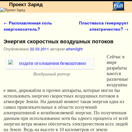
Проект Заряд
Перейти к основному содержимому
Перейти к дополнительному содержимому
Навигация по записям
←
Расплавленная соль
Пластмасса генерирует
энергоноситель?
электричество?
→
Энергия скоростных воздушных потоков
Опубликовано
22.03.2011
автором
artemlight
Сейчас в
мире
разрабаты
ваются
Воздушный ротор
различные
воздушны
е змеи, дирижабли и прочие аппараты, которые могли бы
использовать энергию скоростных воздушных потоков в
атмосфере Земли. На данный момент такая энергия одна из
самых привлекательных в области получений
альтернативной и возобновляемой энергии. По полученным
данным при использовании хотя бы одного процента от всей
энергии ветра можно обеспечить электричеством всех людей
на Земле. Ведь на высоте в 10 километров от земли