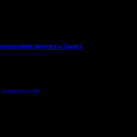
отношении проекта Заряд
бу об огласке данной ситуации! В итоге нашими общими усилия
ксом, на счет вирусов и опасности заражения для заходящих на
|
Комментарии (
12
)
отестировали свою стационарную энергетическую установку, раб