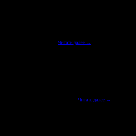
они дали новый толчок и направление для создателей
рименение которых очень …
Читать далее
→
рдополимерные топливные элементы. Это вызвано высокой
 никак не могут выйти на большой …
Читать далее
→