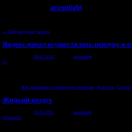
Архив автора:
artemlight
Навигация по записям
←
Предыдущие записи
Яндекс начал осуществлять цензуру в 
Опубликовано
28.02.2012
автором
artemlight
12 марта, 2015
12
Последние новости: Благодарим всех откликнувшихся на прось
нашего проекта клеветнического сообщения, выдаваемого Янде
Рубрика:
Как запрещают свободную энергию
,
Новости
,
Статьи
Жидкий воздух
Опубликовано
10.05.2011
автором
artemlight
10 мая, 2011
Ответить
Разработчики английской компании Highview Power Storage пр