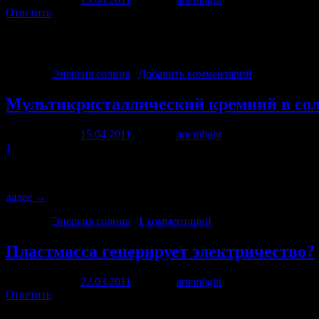
Ответить
Все земные ресурсы ископаемого горючего ограничены, поэтому
будут и возобновляемыми. Помимо этого уже в конце 20 века 
Рубрика:
Энергия солнца
|
Добавить комментарий
Мультикристаллический кремний в со
Опубликовано
15.04.2011
автором
artemlight
24 сентября, 2011
1
Изготовление почти всех солнечных батарей сейчас происходит
использовании наиболее очищенного монокристаллического кр
далее
→
Рубрика:
Энергия солнца
|
1
комментарий
Пластмасса генерирует электричество?
Опубликовано
22.03.2011
автором
artemlight
21 сентября, 2013
Ответить
Ни для кого не секрет, что применение технологий по исполь