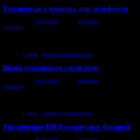
Топливные элементы для телефонов
Опубликовано
17.04.2011
автором
artemlight
17 апреля, 2011
Ответить
Три главных слова для абсолютно любой современной новинки 
мобильной техники. Сейчас разработчики начинают обращать 
Рубрика:
Статьи
|
Добавить комментарий
Виды топливных элементов
Опубликовано
16.04.2011
автором
artemlight
16 апреля, 2011
Ответить
К одним из наиболее перспективных для широкого применения
плотностью мощности и достижением наивысшей с точки зрен
Рубрика:
Статьи
|
Добавить комментарий
Увеличение КПД солнечных батарей
Опубликовано
15.04.2011
автором
artemlight
24 сентября, 2011