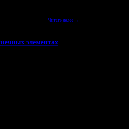
 уже с начала 20 века люди начали задумываться о том, как бы 
мир начинает задевать …
Читать далее
→
лнечных элементах
 на основе кремния. И, что не удивительно, самые высокие пок
емния. Поэтому очевиден и недостаток, ведь процесс получени
зованию альтернативных источников энергии оказывает положите