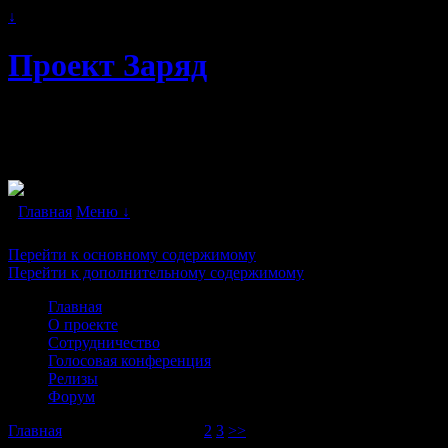
↓
Проект Заряд
Автономное энергоснабжение. Свободна
двигатели" в каждый дом!
Главная
Меню ↓
Перейти к основному содержимому
Перейти к дополнительному содержимому
Главная
О проекте
Сотрудничество
Голосовая конференция
Релизы
Форум
Главная
→Автор
artemlight
1
2
3
>>