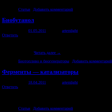
испытаниях нового оборудования CryoEnergy System (CES) пр
Рубрика:
Статьи
|
Добавить комментарий
Биобутанол
Опубликовано
01.05.2011
автором
artemlight
1 мая, 2011
Ответить
Бутанол или бутиловый спирт с формулой C4H9OH представляе
нормальный первичный бутиловый спирт СН3(СН2)3ОН, нор
(СН3)3СОН. В …
Читать далее
→
Рубрика:
Биотопливо и биогенераторы
|
Добавить комментарий
Ферменты — катализаторы
Опубликовано
18.04.2011
автором
artemlight
18 апреля, 2011
Ответить
Еще недавно они были студентами химического факультета МГУ
кислорода, которые могут вырабатывать электрическую энерги
Рубрика:
Статьи
|
Добавить комментарий