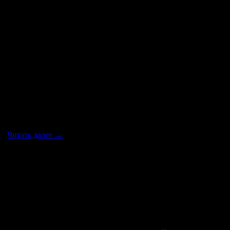
ми мы добились возвращения в выдачу Яндекса и снятия с
 …
Читать далее
→
ота которой основана на жидком воздухе. Первый этап в