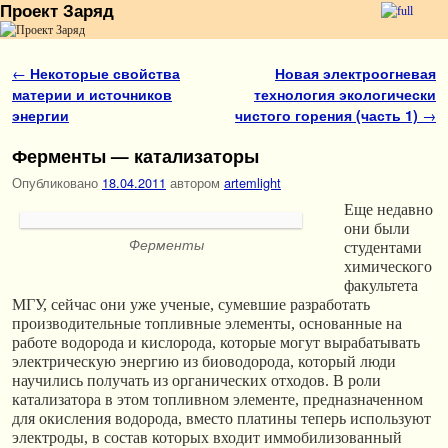
Проект Заряд
Перейти к основному содержимому
Перейти к дополнительному содержимому
Навигация по записям
←
Некоторые свойства
Новая электроогневая
материи и источников
технология экологически
энергии
чистого горения (часть 1)
→
Ферменты — катализаторы
Опубликовано
18.04.2011
автором
artemlight
Еще недавно
они были
Ферменты
студентами
химического
факультета
МГУ, сейчас они уже ученые, сумевшие разработать
производительные топливные элементы, основанные на
работе водорода и кислорода, которые могут вырабатывать
электрическую энергию из биоводорода, который люди
научились получать из органических отходов. В роли
катализатора в этом топливном элементе, предназначенном
для окисления водорода, вместо платины теперь используют
электроды, в состав которых входит иммобилизованный