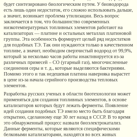
будет синтезировано биологическим путем. У биоводорода
есть лишь один недостаток, его сложно использовать дальше,
а значит, возникает проблема утилизации. Весь вопрос
заключается в том, что большинство современных
низкотемпературных топливных элементов работают на
катализаторах — платине и остальных металлах платиновой
группы. Эта особенность формирует целый ряд недостатков
для подобных ТЭ. Так они нуждаются только в качественном
топливе, а значит, необходим сверхчистый водород от 99,9%,
который за несколько часов работы инактивируется из-за
различных примесей – СО (угарный газ), многочисленные
соединения серы и т. д., которые выделяются бактериями.
Помимо этого и так недешевая платина наверняка вырастет
в цене из-за начала серийного производства тепловых
элементов.
Разработка русских ученых в области биотехнологии может
применяться для создания топливных элементов, в основе
катализаторов которых будут лежать ферменты. Появление
идей создания подобных ТЭ имело место быть благодаря
открытию, сделанному еще 30 лет назад в СССР. В то время
это обнаруженный процесс назвали биоэлектрокатализ.
Данные ферменты, которые являются специфическими
белковыми катализаторами, находятся во всех живых