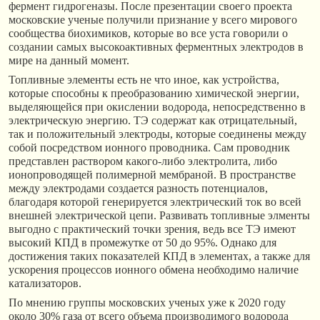
фермент гидрогеназы. После презентации своего проекта
московские ученые получили признание у всего мирового
сообщества биохимиков, которые во все уста говорили о
создании самых высокоактивных ферментных электродов в
мире на данный момент.
Топливные элементы есть не что иное, как устройства,
которые способны к преобразованию химической энергии,
выделяющейся при окислении водорода, непосредственно в
электрическую энергию. ТЭ содержат как отрицательный,
так и положительный электроды, которые соединены между
собой посредством ионного проводника. Сам проводник
представлен раствором какого-либо электролита, либо
ионопроводящей полимерной мембраной. В пространстве
между электродами создается разность потенциалов,
благодаря которой генерируется электрический ток во всей
внешней электрической цепи. Развивать топливные элменты
выгодно с практический точки зрения, ведь все ТЭ имеют
высокий КПД в промежутке от 50 до 95%. Однако для
достижения таких показателей КПД в элементах, а также для
ускорения процессов ионного обмена необходимо наличие
катализаторов.
По мнению группы московских ученых уже к 2020 году
около 30% газа от всего объема производимого водорода