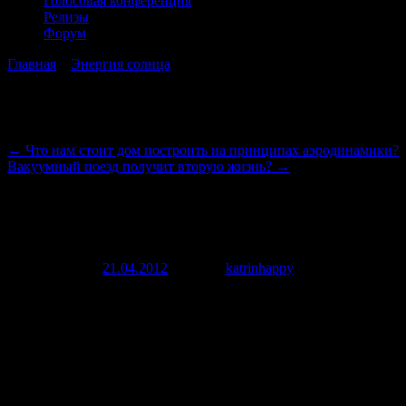
Голосовая конференция
Релизы
Форум
Главная
→
Энергия солнца
→
Пилотируемые авиалайнеры на
солнечной энергии
Навигация по записям
←
Что нам стоит дом построить на принципах аэродинамики?
Вакуумный поезд получит вторую жизнь?
→
Пилотируемые авиалайнеры на
солнечной энергии
Опубликовано
21.04.2012
автором
katrinhappy
21 апреля, 2012
Первый проект пилотируемого «солнечного самолета» Solar
Riser появился в 1979 г и был представлен инженером Лари
Мауро. К 2012г созданы машины, способные выполнять
беспосадочные кругосветные полеты только на энергии
солнца.
Известные проекты «солнечных» самолетов