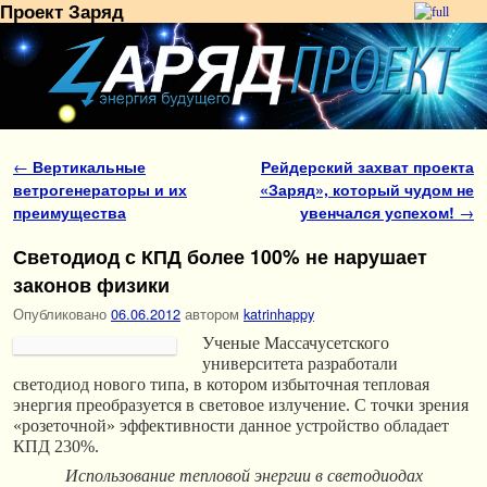
Проект Заряд
Перейти к основному содержимому
Перейти к дополнительному содержимому
Навигация по записям
←
Вертикальные
Рейдерский захват проекта
ветрогенераторы и их
«Заряд», который чудом не
преимущества
увенчался успехом!
→
Светодиод с КПД более 100% не нарушает
законов физики
Опубликовано
06.06.2012
автором
katrinhappy
Ученые Массачусетского
университета разработали
светодиод нового типа, в котором избыточная тепловая
энергия преобразуется в световое излучение. С точки зрения
«розеточной» эффективности данное устройство обладает
КПД 230%.
Использование тепловой энергии в светодиодах