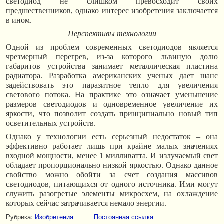
светодиод не слишком превосходит своих
предшественников, однако интерес изобретения заключается
в ином.
Перспективы технологии
Одной из проблем современных светодиодов является
чрезмерный перегрев, из-за которого львиную долю
габаритов устройства занимает металлическая пластина
радиатора. Разработка американских ученых дает шанс
задействовать это паразитное тепло для увеличения
светового потока. На практике это означает уменьшение
размеров светодиодов и одновременное увеличение их
яркости, что позволит создать принципиально новый тип
осветительных устройств.
Однако у технологии есть серьезный недостаток – она
эффективно работает лишь при крайне малых значениях
входной мощности, менее 1 милливатта. И излучаемый свет
обладает пропорционально низкой яркостью. Однако данное
свойство можно обойти за счет создания массивов
светодиодов, питающихся от одного источника. Ими могут
служить разогретые элементы микросхем, на охлаждение
которых сейчас затрачивается немало энергии.
Рубрика:
Изобретения
Постоянная ссылка