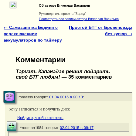
Об авторе Вячеслав Васильев
Руководитель проекта "Заряд"
Посмотреть все записи автора Вячеслав Васильев
Навигация по записям
←
Самозапитка Бедини с
Простой БТГ от Бронепоезда
переключением
без купюр
→
аккумуляторов по таймеру
Комментарии
Тариэль Капанадзе решил подарить
свой БТГ людям!
— 35 комментариев
romasss
говорит
01.04.2015 в 20:13
:
хочу записаться и получить диск
Войдите, чтобы ответить
Freeman1984
говорит
02.04.2015 в 09:17
: