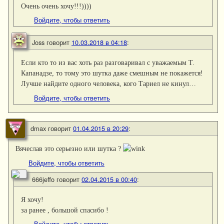
Очень очень хочу!!!))))
Войдите, чтобы ответить
Joss
говорит
10.03.2018 в 04:18
:
Если кто то из вас хоть раз разговаривал с уважаемым Т.
Капанадзе, то тому это шутка даже смешным не покажется!
Лучше найдите одного человека, кого Тариел не кинул…
Войдите, чтобы ответить
dmax
говорит
01.04.2015 в 20:29
:
Вячеслав это серьезно или шутка ?
Войдите, чтобы ответить
666jeffo
говорит
02.04.2015 в 00:40
:
Я хочу!
за ранее , большой спасибо !
Войдите, чтобы ответить