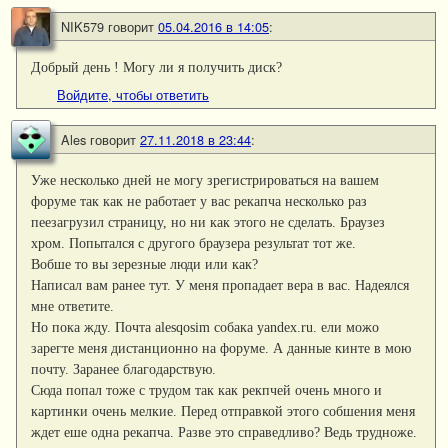
NIK579
говорит
05.04.2016 в 14:05
:
Добрый день ! Могу ли я получить диск?
Войдите, чтобы ответить
Ales
говорит
27.11.2018 в 23:44
:
Уже несколько дней не могу зрегистрироваться на вашем
форуме так как не работает у вас рекапча несколько раз
пеезагрузил страницу, но ни как этого не сделать. Браузез
хром. Попытался с другого браузера результат тот же.
Вобше то вы зерезные люди или как?
Написал вам ранее тут. У меня пропадает вера в вас. Надеялся
мне ответите.
Но пока жду. Почта alesqosim собака yandex.ru. ели можо
зарегте меня дистанционно на форуме. А данные кинте в мою
почту. Заранее благодарствую.
Сюда попал тоже с трудом так как рекпчей очень много и
картинки очень мелкие. Перед отправкой этого собшения меня
ждет еше одна рекапча. Разве это справедливо? Ведь трудноже.