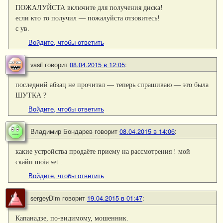
ПОЖАЛУЙСТА включите для получения диска!
если кто то получил — пожалуйста отзовитесь!
с ув.
Войдите, чтобы ответить
vasil
говорит
08.04.2015 в 12:05
:
последний абзац не прочитал — теперь спрашиваю — это была
ШУТКА ?
Войдите, чтобы ответить
Владимир Бондарев
говорит
08.04.2015 в 14:06
:
какие устройства продаёте приему на рассмотрения ! мой
скайп moia.set .
Войдите, чтобы ответить
sergeyDim
говорит
19.04.2015 в 01:47
:
Капанадзе, по-видимому, мошенник.