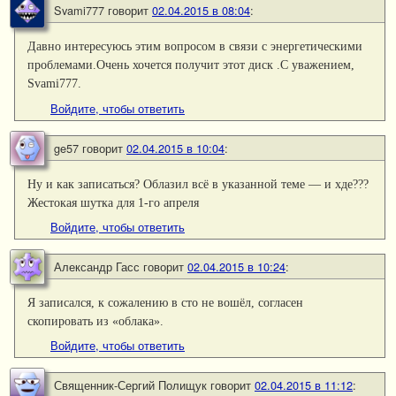
Svami777
говорит
02.04.2015 в 08:04
:
Давно интересуюсь этим вопросом в связи с энергетическими
проблемами.Очень хочется получит этот диск .С уважением,
Svami777.
Войдите, чтобы ответить
ge57
говорит
02.04.2015 в 10:04
:
Ну и как записаться? Облазил всё в указанной теме — и хде???
Жестокая шутка для 1-го апреля
Войдите, чтобы ответить
Александр Гасс
говорит
02.04.2015 в 10:24
:
Я записался, к сожалению в сто не вошёл, согласен
скопировать из «облака».
Войдите, чтобы ответить
Священник-Сергий Полищук
говорит
02.04.2015 в 11:12
: