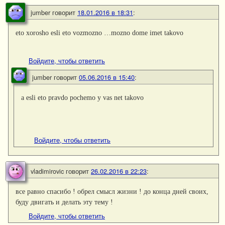
jumber
говорит
18.01.2016 в 18:31
:
eto xorosho esli eto vozmozno …mozno dome imet takovo
Войдите, чтобы ответить
jumber
говорит
05.06.2016 в 15:40
:
a esli eto pravdo pochemo y vas net takovo
Войдите, чтобы ответить
vladimirovic
говорит
26.02.2016 в 22:23
:
все равно спасибо ! обрел смысл жизни ! до конца дней своих,
буду двигать и делать эту тему !
Войдите, чтобы ответить