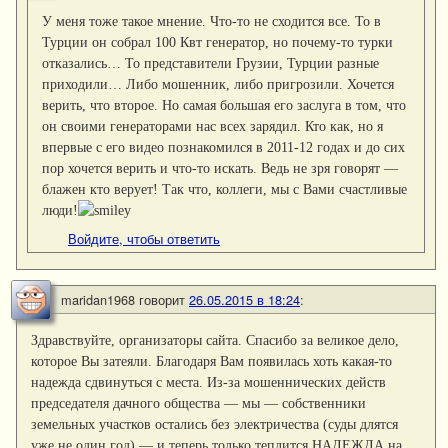
У меня тоже такое мнение. Что-то не сходится все. То в
Турции он собрал 100 Квт генератор, но почему-то турки
отказались… То представители Грузии, Турции разные
приходили… Либо мошенник, либо пригрозили. Хочется
верить, что второе. Но самая большая его заслуга в том, что
он своими генераторами нас всех зарядил. Кто как, но я
впервые с его видео познакомился в 2011-12 годах и до сих
пор хочется верить и что-то искать. Ведь не зря говорят —
блажен кто верует! Так что, коллеги, мы с Вами счастливые
люди!
Войдите, чтобы ответить
maridan1968
говорит
26.05.2015 в 18:24
:
Здравствуйте, организаторы сайта. Спасибо за великое дело,
которое Вы затеяли. Благодаря Вам появилась хоть какая-то
надежда сдвинуться с места. Из-за мошеннических действ
председателя дачного общества — мы — собственники
земельных участков остались без электричества (суды длятся
уже не один год) — и теперь только теплится НАДЕЖДА на