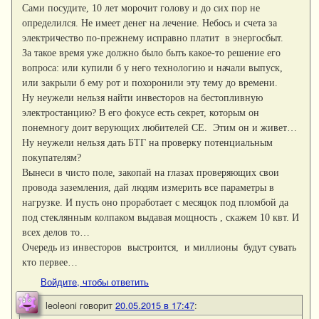
Сами посудите, 10 лет морочит голову и до сих пор не
определился. Не имеет денег на лечение. Небось и счета за
электричество по-прежнему исправно платит в энергосбыт.
За такое время уже должно было быть какое-то решение его
вопроса: или купили б у него технологию и начали выпуск,
или закрыли б ему рот и похоронили эту тему до времени.
Ну неужели нельзя найти инвесторов на бестопливную
электростанцию? В его фокусе есть секрет, которым он
понемногу доит верующих любителей СЕ. Этим он и живет…
Ну неужели нельзя дать БТГ на проверку потенциальным
покупателям?
Вынеси в чисто поле, закопай на глазах проверяющих свои
провода заземления, дай людям измерить все параметры в
нагрузке. И пусть оно проработает с месяцок под пломбой да
под стеклянным колпаком выдавая мощность , скажем 10 квт. И
всех делов то…
Очередь из инвесторов выстроится, и миллионы будут сувать
кто первее…
Войдите, чтобы ответить
leoleoni
говорит
20.05.2015 в 17:47
: