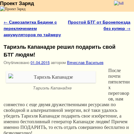
Проект Заряд
Перейти к основному содержимому
Перейти к дополнительному содержимому
Навигация по записям
←
Самозапитка Бедини с
Простой БТГ от Бронепоезда
переключением
без купюр
→
аккумуляторов по таймеру
Тариэль Капанадзе решил подарить свой
БТГ людям!
Опубликовано
01.04.2015
автором
Вячеслав Васильев
После
почти
пятилетни
х
Тариэль Капанадхе
переговор
ов, нам
совместно с еще двумя дружественными ресурсами по
свободной и альтернативной энергии, всё таки удалось
убедить Тариэля Капанадзе подарить свое изобретение, а
именно бестопливный генератор Капанадзе людям! Причем
именно ПОДАРИТЬ, то есть отдать совершенно бесплатно и
безвозмездно!