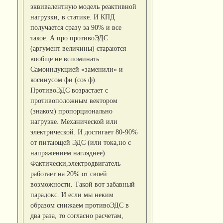
эквивалентную модель реактивной
нагрузки, в статике. И КПД
получается сразу за 90% и все
такое. А про противоЭДС
(аргумент величины) стараются
вообще не вспоминать.
Самоиндукцией «заменили» и
косинусом фи (cos ф).
ПротивоЭДС возрастает с
противоположным вектором
(знаком) пропорционально
нагрузке. Механической или
электрической. И достигает 80-90%
от питающей ЭДС (или тока,но с
напряжением нагляднее).
Фактически,электродвигатель
работает на 20% от своей
возможности. Такой вот забавный
парадокс. И если мы неким
образом снижаем противоЭДС в
два раза, то согласно расчетам,