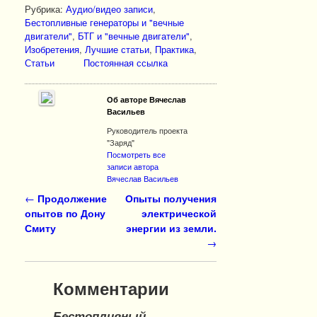
Рубрика:
Аудио/видео записи
,
Бестопливные генераторы и "вечные
двигатели"
,
БТГ и "вечные двигатели"
,
Изобретения
,
Лучшие статьи
,
Практика
,
Статьи
Постоянная ссылка
Об авторе Вячеслав
Васильев
Руководитель проекта
"Заряд"
Посмотреть все
записи автора
Вячеслав Васильев
Навигация по записям
←
Продолжение
Опыты получения
опытов по Дону
электрической
Смиту
энергии из земли.
→
Комментарии
Бестопливный