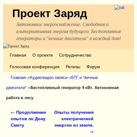
Проект Заряд
Автономное энергоснабжение. Свободная и
альтернативная энергия будущего. Бестопливные
генераторы и "вечные двигатели" в каждый дом!
Перейти к основному содержимому
Перейти к дополнительному содержимому
Главная
О проекте
Сотрудничество
Голосовая конференция
Релизы
Форум
Главная
→
Аудио/видео записи
→
БТГ и "вечные
двигатели"
→
Бестопливный генератор 4 кВт. Автономная
работа в лесу
Навигация по записям
←
Продолжение
Опыты получения
опытов по Дону
электрической
Смиту
энергии из земли.
→