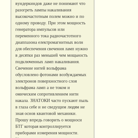
вундеркиндов даже не понимают что
разогреть лампы накаливания
высокочастотным полем можно и по
одному проводу. При этом мощность
генератора импульсов или
переменного тока радиочастотного
диаппазона електромагнитных волн
для обеспечения свечения ламп нужно
в десятки раз меньшей чем мощьность
подключенных ламп накаливания.
Свечение нитей вольфрама
обусловлено фотонами возбуждаемых
электронов поверхностного слоя
вольфрама ламп а не током и
омическим сопротивлением нити
накала. ЗНАТОКИ часто пускают пыль
в глаза себе и не сведущим людям не
зная основ квантовой механики.
Прошу впредь говорить о мощноси
БТГ которая контроллируется
приборами измерения мощности.