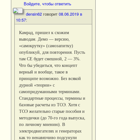
Войдите, чтобы ответить
densin62
говорит
08.06.2019 в
10:57
:
Камрад, пришел к схожим
выводам. Демо — версию,
«самокрутку» (самозапитку)
опубликуй, для повторения. Пусть
там СЕ будет смешной, 2 — 3%.
Что бы убедиться, что концепт
верный и вообще, такое в
принципе возможно. Без всякой
дурной «теории» с
самопридуманными терминами.
Стандартные процессы, термины и
базовые расчеты из ТОЭ. Хотя с
ТОЭ желательно старые пособия и
методички (до 70-го года выпуска,
по личному мнению). В
электродвигателях и генераторах
как то ненавязчиво подсунули