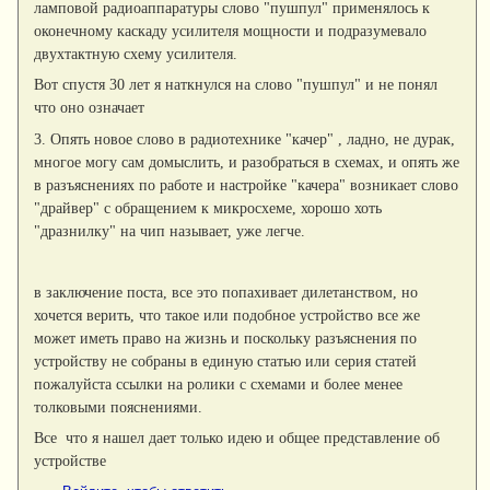
ламповой радиоаппаратуры слово "пушпул" применялось к
оконечному каскаду усилителя мощности и подразумевало
двухтактную схему усилителя.
Вот спустя 30 лет я наткнулся на слово "пушпул" и не понял
что оно означает
3. Опять новое слово в радиотехнике "качер" , ладно, не дурак,
многое могу сам домыслить, и разобраться в схемах, и опять же
в разъяснениях по работе и настройке "качера" возникает слово
"драйвер" с обращением к микросхеме, хорошо хоть
"дразнилку" на чип называет, уже легче.
в заключение поста, все это попахивает дилетанством, но
хочется верить, что такое или подобное устройство все же
может иметь право на жизнь и поскольку разъяснения по
устройству не собраны в единую статью или серия статей
пожалуйста ссылки на ролики с схемами и более менее
толковыми пояснениями.
Все что я нашел дает только идею и общее представление об
устройстве