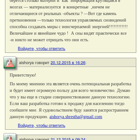
берется столько материи и как информация крутящаяся в
мозгах — материализуется в конкретные ,ничем не
отличающиеся от реальных -объекты ? —Вот где камень
преткновения —только технология управляемых сновидений
способна создавать миры с неисчерпаемой энергией!!!!!!!!!!!!
Величайшее и явнейшее чудо ! А сны видят практически все
-и никто не может отрицать что они есть.
Войдите, чтобы ответить
aishorya
говорит
20.12.2015 в 16:26
:
Приветствую!
По моему мнению эта является очень потенциальная разработка
и будет имеет огромную пользу для всего человечество. Думаю
что у вы еще в стадии совершенствование данную технологию.
Если ваш разработка готово к продажу для населению тогдо
сообшите мне. Я судовольствием буду занятся распространием
данную продукцию.
aishorya.shrestha@gmail.com
Войдите, чтобы ответить
aishorya
говорит
21.12.2015 в 09:24
: