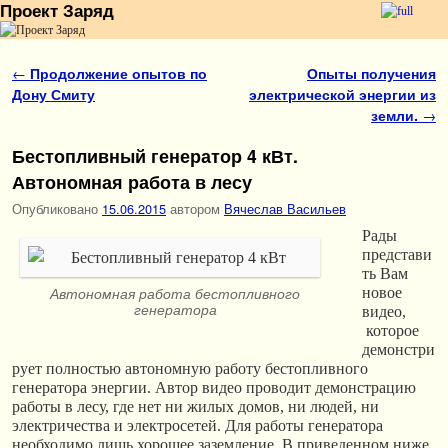
Проект Заряд
Перейти к основному содержимому
Перейти к дополнительному содержимому
Навигация по записям
←
Продолжение опытов по
Опыты получения
Дону Смиту
электрической энергии из
земли.
→
Бестопливный генератор 4 кВт.
Автономная работа в лесу
Опубликовано
15.06.2015
автором
Вячеслав Васильев
Рады
представи
ть Вам
новое
Автономная работа бестопливного
генератора
видео,
которое
демонстри
рует полностью автономную работу бестопливного
генератора энергии. Автор видео проводит демонстрацию
работы в лесу, где нет ни жилых домов, ни людей, ни
электричества и электросетей. Для работы генератора
необходимо лишь хорошее заземление. В приведенном ниже