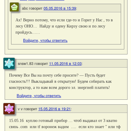
abc
говорит
05.05.2016 в 15:39
:
Ах! Верно потому, что если где-то и Горит у Нас , то в
лесу ОНО… Найду и одену Кирзу свою и по лесу
пройдусь……
Войдите, чтобы ответить
snsw1.83
говорит
11.05.2016 в 12:03
:
Почему Все Вы на почту себе просите? — Пусть будет
гласность!!! Выкладывай в открытую! Будем собирать как
конструктор, а то нам всем дорого эл. энергией платить!
Войдите, чтобы ответить
v v
говорит
15.05.2016 в 19:21
:
15.05.16 куплю готовый прибор … чтоб выдавал от 3 кватю
связь .com или tf воронеж вадим …. если кто знает " или тф