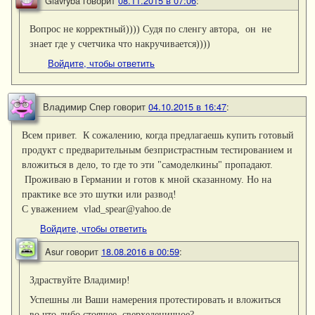
Glavryba
говорит
08.11.2015 в 07:06
:
Вопрос не корректный)))) Судя по сленгу автора, он не
знает где у счетчика что накручивается))))
Войдите, чтобы ответить
Владимир Спер
говорит
04.10.2015 в 16:47
:
Всем привет. К сожалению, когда предлагаешь купить готовый
продукт с предварительным безпристрастным тестированием и
вложиться в дело, то где то эти "самоделкины" пропадают.
Проживаю в Германии и готов к мной сказанному. Но на
практике все это шутки или развод!
С уважением vlad_spear@yаhoo.de
Войдите, чтобы ответить
Asur
говорит
18.08.2016 в 00:59
:
Здраствуйте Владимир!
Успешны ли Ваши намерения протестировать и вложиться
во что-либо стоящее, сверхеденичное?