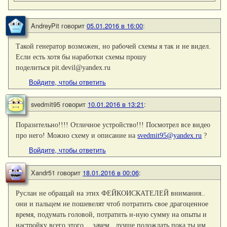
AndreyPit
говорит
05.01.2016 в 16:00
:
Такой генератор возможен, но рабочей схемы я так и не видел.
Если есть хотя бы наработки схемы прошу
поделиться pit.devil@yandex.ru
Войдите, чтобы ответить
svedmit95
говорит
10.01.2016 в 13:21
:
Поразительно!!!! Отличное устройство!!! Посмотрел все видео
про него! Можно схему и описание на
svedmit95@yandex.ru
?
Войдите, чтобы ответить
Xandr51
говорит
18.01.2016 в 00:06
:
Руслан не обращай на этих ФЕЙКОИСКАТЕЛЕЙ внимания..
они и пальцем не пошевелят чтоб потратить свое драгоценное
время, подумать головой, потратить н-ную сумму на опыты и
настройку всего этого… зачем.. лучше подождать пока ты им