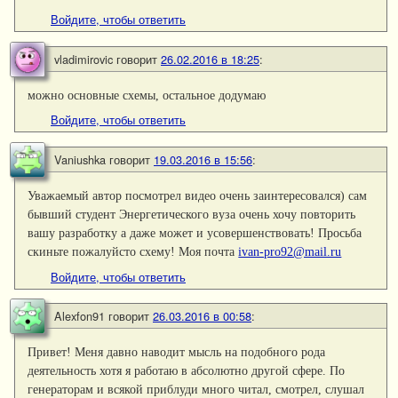
Войдите, чтобы ответить
vladimirovic
говорит
26.02.2016 в 18:25
:
можно основные схемы, остальное додумаю
Войдите, чтобы ответить
Vaniushka
говорит
19.03.2016 в 15:56
:
Уважаемый автор посмотрел видео очень заинтересовался) сам
бывший студент Энергетического вуза очень хочу повторить
вашу разработку а даже может и усовершенствовать! Просьба
скиньте пожалуйсто схему! Моя почта
ivan-pro92@mail.ru
Войдите, чтобы ответить
Alexfon91
говорит
26.03.2016 в 00:58
:
Привет! Меня давно наводит мысль на подобного рода
деятельность хотя я работаю в абсолютно другой сфере. По
генераторам и всякой приблуди много читал, смотрел, слушал