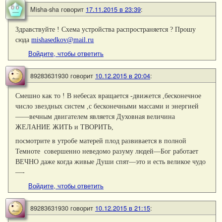
Misha-sha
говорит
17.11.2015 в 23:39
:
Здравствуйте ! Схема устройства распространяется ? Прошу
сюда
mishasedkov@mail.ru
Войдите, чтобы ответить
89283631930
говорит
10.12.2015 в 20:04
:
Смешно как то ! В небесах вращается -движется ,бесконечное
число звездных систем ,с бесконечными массами и энергией
——вечным двигателем является Духовная величина
ЖЕЛАНИЕ ЖИТЬ и ТВОРИТЬ,
посмотрите в утробе матерей плод развивается в полной
Темноте совершенно неведомо разуму людей—Бог работает
ВЕЧНО даже когда живые Души спят—это и есть великое чудо
—-
Войдите, чтобы ответить
89283631930
говорит
10.12.2015 в 21:15
: