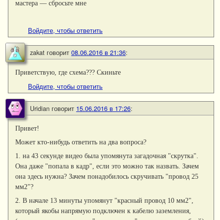
мастера — сбросьте мне
Войдите, чтобы ответить
zakat
говорит
08.06.2016 в 21:36
:
Приветствую, где схема??? Скиньте
Войдите, чтобы ответить
Uridian
говорит
15.06.2016 в 17:26
:
Привет!
Может кто-нибудь ответить на два вопроса?
1. на 43 секунде видео была упомянута загадочная "скрутка".
Она даже "попала в кадр", если это можно так назвать. Зачем
она здесь нужна? Зачем понадобилось скручивать "провод 25
мм2"?
2. В начале 13 минуты упомянут "красный провод 10 мм2",
который якобы напрямую подключен к кабелю заземления,