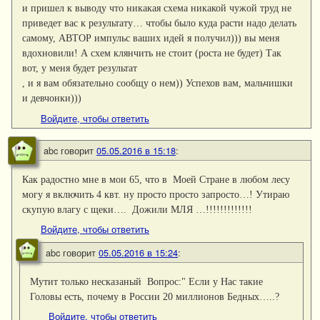
и пришел к выводу что никакая схема никакой чужой труд не
приведет вас к результату… чтобы было куда расти надо делать
самому, АВТОР импульс ваших идей я получил))) вы меня
вдохновили! А схем клянчить не стоит (роста не будет) Так
вот, у меня будет результат
, и я вам обязательно сообщу о нем)) Успехов вам, мальчишки
и девчонки)))
Войдите, чтобы ответить
abc
говорит
05.05.2016 в 15:18
:
Как радостно мне в мои 65, что в Моей Стране в любом лесу
могу я включить 4 квт. ну просто просто запросто…! Утираю
скупую влагу с щеки…. Дожили МЛЯ …!!!!!!!!!!!!!
Войдите, чтобы ответить
abc
говорит
05.05.2016 в 15:24
:
Мутит только несказаный Вопрос:" Если у Нас такие
Головы есть, почему в России 20 миллионов Бедных…..?
Войдите, чтобы ответить