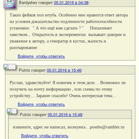
Bardyshev
говорит
05.01.2016 в 04:38
:
Таких фейков пол ютуба. Особенно мне нравится ответ автора
на условия доказательство подленности работоспособности
установки: " А что ещё вам сделать ? " Попахивает
хамством , Открытость в эксперементах вызывает доверие и
уважение к автору, а генератор в кустах, жалость и
разочарование.
Войдите, чтобы ответить
Putnic
говорит
05.01.2016 в 15:46
:
Руслан, здравствуйте! Я новичек в этом деле… Возможно ли
получить на почту информацию , или схемы по этому
устройству… Заранее спасибо! Очень интересная тема…
Войдите, чтобы ответить
Putnic
говорит
05.01.2016 в 15:48
:
извините, адрес не написал, волнуюсь…posebo@rambler.ru
Войдите, чтобы ответить