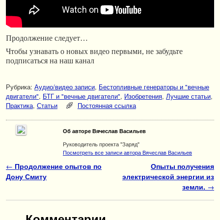
Продолжение следует…
Чтобы узнавать о новых видео первыми, не забудьте
подписаться на наш канал
Рубрика:
Аудио/видео записи
,
Бестопливные генераторы и "вечные
двигатели"
,
БТГ и "вечные двигатели"
,
Изобретения
,
Лучшие статьи
,
Практика
,
Статьи
Постоянная ссылка
Об авторе Вячеслав Васильев
Руководитель проекта "Заряд"
Посмотреть все записи автора Вячеслав Васильев
Навигация по записям
←
Продолжение опытов по
Опыты получения
Дону Смиту
электрической энергии из
земли.
→
Комментарии