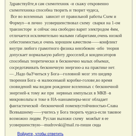
Здравствуйте,я сам схемотехник -и скажу откровенно
схемотехника способна творить и творит чудеса,
Все во вселенных зависит от правильной работы Схем и
Формул—я лично усовершенствовал схему сварки на 1-ом
транзисторе и сейчас она свободно варит электродом 4мм,
отличается исключительно малыми габаритами,очень низкой
себестоимостью,и очень хорошим качеством——конфликт
внутри любого грамотного физика неизбежен -ибо теория
допускает нормальную работу дросселей,и конденсаторов
способных теоретически в бесконечно малых объемах,
сосредотачивать бесконечную энергию-а на практике нет.
—.,Надо быУчиться у Бога—головной мозг это шедевр
творения Бога -в малюсенькой коробке-голове,во время
сновидений мы видим рождение вселенных с бесконечной
энергией-к тому же при нервных импульсах в МКВ -в
микровольты и токе в НА-наноамперы-мозг обладает
фантастической -бесконечной помехоустойчивостью-Слава
Всевышнему——учитесь у Бога творить чудеса-если таковое
возможно людям. Руслан выложи схему можбыт я ее
усовершенствую—mudrovski@mail.ru-пиши сюда
Войдите, чтобы ответить