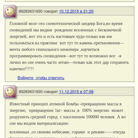
89283631930
говорит
10.12.2015 в 21:25
:
Головной мозг-это схемотехнический шедевр Бога,во время
сновидений мы видим рождение вселенных с бесконечной
энергией, вот это и есть настоящее чудо-только как им
пользоваться на практике вот тут то камень преткновения—
мечта любого гениального инженера ,научиться
программировать сновидения—вот тут то возможно все -я
лично во сне очень часто летаю—только как этот дар сохранить
навечно!!!!!!
Войдите, чтобы ответить
89283631930
говорит
11.12.2015 в 07:58
:
Известный принцип атомной Бомбы -превращение массы в
энергию, превращение 1кг- массы ,в 100% энергию может
разрушить средний город с населением 100000 человек. А во
сне мы видим материализацию
вселенных ,со своими небесами, горами и реками——откуда