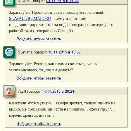
slava79
говорит
04.11.2015 в 11:44
:
Здраствуйте!Просьба,отправьте пожалуйста на e-mail:
SLAVALI79@MAIL.RU
схему и описание
продемонстрированного на видео генератора,интересуюсь
работой таких генераторов.Спасибо
Войдите, чтобы ответить
Svetlana
говорит
10.11.2015 в 13:57
:
Здравствуйте Руслан, как с вами связаться, очень
заинтерисовало, то ,что вы делаете?
Войдите, чтобы ответить
vasill
говорит
14.11.2015 в 20:24
:
намутили муть мутную… камера дрожит, толком ничего не
видно, из пояснений ни черта не понятно… схема где???…
короче, хрень хреновая…
Войдите, чтобы ответить