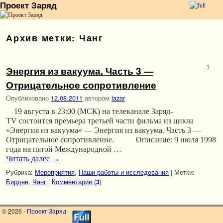
Проект Заряд
Перейти к основному содержимому
Перейти к дополнительному содержимому
Архив метки:
Чанг
Энергия из вакуума. Часть 3 —
3
Отрицательное сопротивление
Опубликовано
12.08.2011
автором
lazar
19 августа в 23:00 (МСК) на телеканале Заряд-
TV состоится премьера третьей части фильма из цикла
«Энергия из вакуума» — Энергия из вакуума. Часть 3 —
Отрицательное сопротивление. Описание: 9 июля 1998
года на пятой Международной …
Читать далее
→
Рубрика:
Мероприятия
,
Наши работы и исследования
|
Метки:
Бирден
,
Чанг
|
Комментарии (
)
3
© 2026 -
Проект Заряд